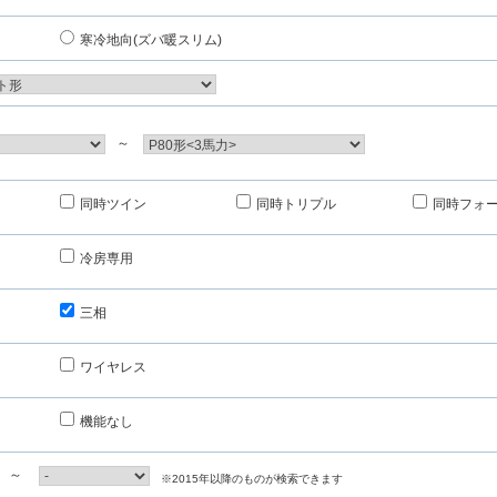
寒冷地向(ズバ暖スリム)
～
同時ツイン
同時トリプル
同時フォ
冷房専用
三相
ワイヤレス
機能なし
～
※2015年以降のものが検索できます