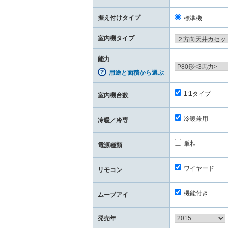
据え付けタイプ
標準機
室内機タイプ
能力
用途と面積から選ぶ
1:1タイプ
室内機台数
冷暖兼用
冷暖／冷専
単相
電源種類
ワイヤード
リモコン
機能付き
ムーブアイ
発売年