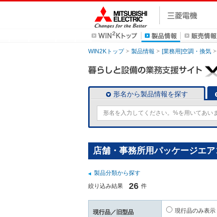
WIN2Kトップ
製品情報
[業務用]空調・換気
形名から製品情報を探す
店舗・事務所用パッケージエアコン
製品分類から探す
26
絞り込み結果
件
現行品のみ表示
現行品／旧型品