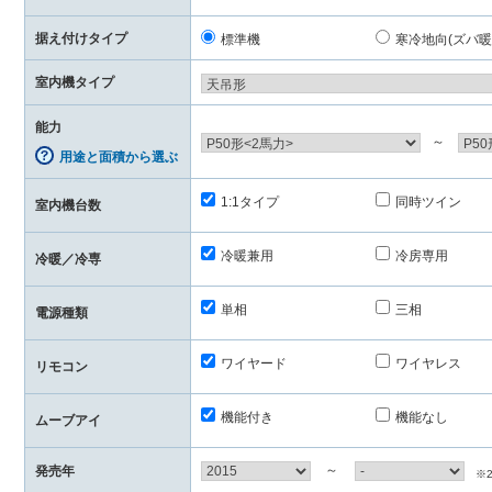
据え付けタイプ
標準機
寒冷地向(ズバ暖
室内機タイプ
能力
～
用途と面積から選ぶ
1:1タイプ
同時ツイン
室内機台数
冷暖兼用
冷房専用
冷暖／冷専
単相
三相
電源種類
ワイヤード
ワイヤレス
リモコン
機能付き
機能なし
ムーブアイ
～
発売年
※