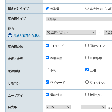
据え付けタイプ
標準機
寒冷地向(ズバ暖
室内機タイプ
能力
～
用途と面積から選ぶ
1:1タイプ
同時ツイン
室内機台数
冷暖兼用
冷房専用
冷暖／冷専
単相
三相
電源種類
ワイヤード
ワイヤレス
リモコン
機能付き
機能なし
ムーブアイ
～
発売年
※