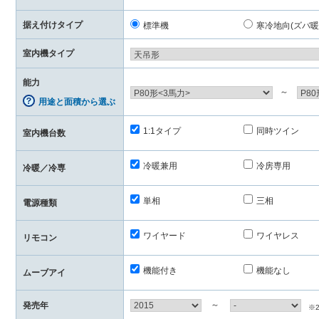
据え付けタイプ
標準機
寒冷地向(ズバ暖
室内機タイプ
能力
～
用途と面積から選ぶ
1:1タイプ
同時ツイン
室内機台数
冷暖兼用
冷房専用
冷暖／冷専
単相
三相
電源種類
ワイヤード
ワイヤレス
リモコン
機能付き
機能なし
ムーブアイ
～
発売年
※