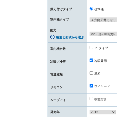
据え付けタイプ
標準機
室内機タイプ
能力
用途と面積から選ぶ
1:1タイプ
室内機台数
冷暖兼用
冷暖／冷専
単相
電源種類
ワイヤード
リモコン
機能付き
ムーブアイ
発売年