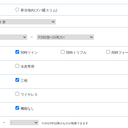
寒冷地向(ズバ暖スリム)
～
同時ツイン
同時トリプル
同時フォ
冷房専用
三相
ワイヤレス
機能なし
～
※2015年以降のものが検索できます