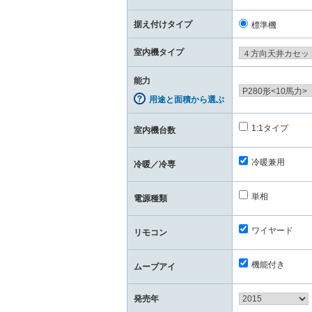
据え付けタイプ
標準機
室内機タイプ
能力
用途と面積から選ぶ
1:1タイプ
室内機台数
冷暖兼用
冷暖／冷専
単相
電源種類
ワイヤード
リモコン
機能付き
ムーブアイ
発売年