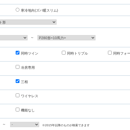
寒冷地向(ズバ暖スリム)
～
同時ツイン
同時トリプル
同時フォ
冷房専用
三相
ワイヤレス
機能なし
～
※2015年以降のものが検索できます