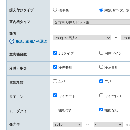
据え付けタイプ
標準機
寒冷地向(ズバ暖
室内機タイプ
能力
～
用途と面積から選ぶ
1:1タイプ
同時ツイン
室内機台数
冷暖兼用
冷房専用
冷暖／冷専
単相
三相
電源種類
ワイヤード
ワイヤレス
リモコン
機能付き
機能なし
ムーブアイ
～
発売年
※