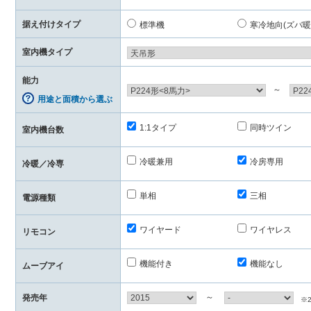
据え付けタイプ
標準機
寒冷地向(ズバ暖
室内機タイプ
能力
～
用途と面積から選ぶ
1:1タイプ
同時ツイン
室内機台数
冷暖兼用
冷房専用
冷暖／冷専
単相
三相
電源種類
ワイヤード
ワイヤレス
リモコン
機能付き
機能なし
ムーブアイ
～
発売年
※