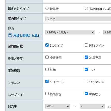
据え付けタイプ
標準機
寒冷地向(ズバ暖
室内機タイプ
能力
～
用途と面積から選ぶ
1:1タイプ
同時ツイン
室内機台数
冷暖兼用
冷房専用
冷暖／冷専
単相
三相
電源種類
ワイヤード
ワイヤレス
リモコン
機能付き
機能なし
ムーブアイ
～
発売年
※