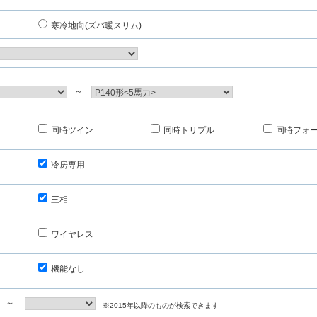
寒冷地向(ズバ暖スリム)
～
同時ツイン
同時トリプル
同時フォ
冷房専用
三相
ワイヤレス
機能なし
～
※2015年以降のものが検索できます