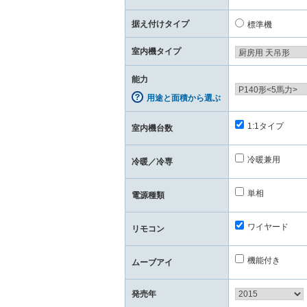
据え付けタイプ
標準機
室内機タイプ
能力
用途と面積から選ぶ
1:1タイプ
室内機台数
冷暖兼用
冷暖／冷専
単相
電源種類
ワイヤード
リモコン
機能付き
ムーブアイ
発売年