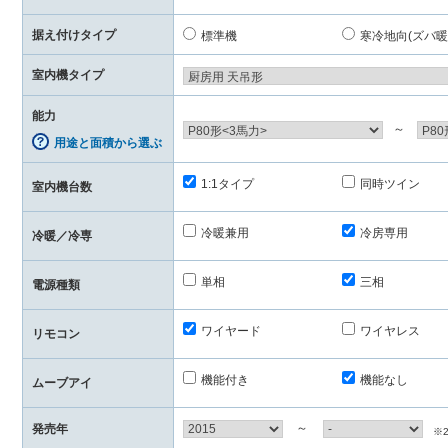
据え付けタイプ
標準機
寒冷地向(ズバ暖
室内機タイプ
能力
～
用途と面積から選ぶ
1:1タイプ
同時ツイン
室内機台数
冷暖兼用
冷房専用
冷暖／冷専
単相
三相
電源種類
ワイヤード
ワイヤレス
リモコン
機能付き
機能なし
ムーブアイ
～
発売年
※