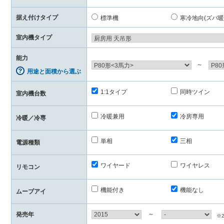
据え付けタイプ
標準機
寒冷地向(ズバ暖
室内機タイプ
能力
～
用途と面積から選ぶ
1:1タイプ
同時ツイン
室内機台数
冷暖兼用
冷房専用
冷暖／冷専
単相
三相
電源種類
ワイヤード
ワイヤレス
リモコン
機能付き
機能なし
ムーブアイ
～
発売年
※