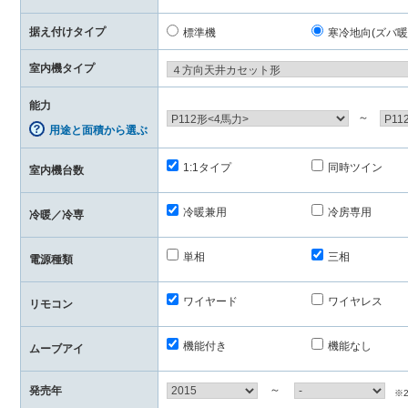
据え付けタイプ
標準機
寒冷地向(ズバ暖
室内機タイプ
能力
～
用途と面積から選ぶ
1:1タイプ
同時ツイン
室内機台数
冷暖兼用
冷房専用
冷暖／冷専
単相
三相
電源種類
ワイヤード
ワイヤレス
リモコン
機能付き
機能なし
ムーブアイ
～
発売年
※