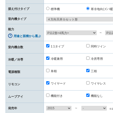
据え付けタイプ
標準機
寒冷地向(ズバ暖
室内機タイプ
能力
～
用途と面積から選ぶ
1:1タイプ
同時ツイン
室内機台数
冷暖兼用
冷房専用
冷暖／冷専
単相
三相
電源種類
ワイヤード
ワイヤレス
リモコン
機能付き
機能なし
ムーブアイ
～
発売年
※