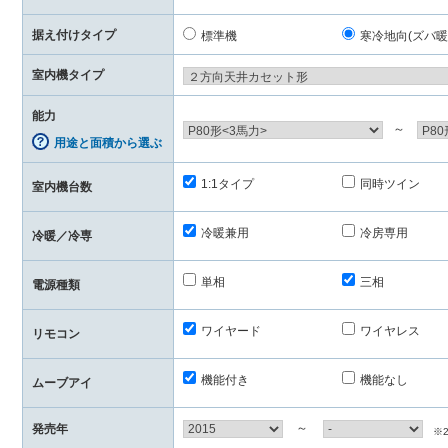
据え付けタイプ
標準機
寒冷地向(ズバ暖
室内機タイプ
能力
～
用途と面積から選ぶ
1:1タイプ
同時ツイン
室内機台数
冷暖兼用
冷房専用
冷暖／冷専
単相
三相
電源種類
ワイヤード
ワイヤレス
リモコン
機能付き
機能なし
ムーブアイ
～
発売年
※