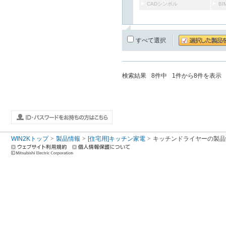
CADシンボル
B
すべて選択
検索結果
8
件中
1
件から
8
件を表示
WIN2Kトップ
製品情報
[住宅用]キッチン家電
キッチンドライヤー
の製品