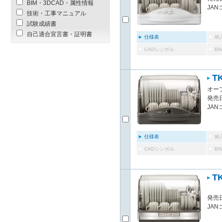
BIM・3DCAD・属性情報
JAN
技術・工事マニュアル
試験成績書
自己適合宣言書・証明書
仕様表
納
CADシンボル
B
T
オー
発売日
JAN
仕様表
納
CADシンボル
B
T
発売日
JAN