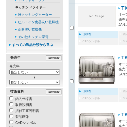
ブレッドオーブン
T
キッチンドライヤー
オー
IHクッキングヒーター
発売日
ビルトイン食器洗い乾燥機
JAN
食器洗い乾燥機
仕様表
納
その他キッチン家電
CADシンボル
B
すべての製品分類から選ぶ
T
発売年
オー
発売年
発売日
JAN
仕様表
納
技術資料
CADシンボル
B
納入仕様書
取扱説明書
据付工事説明書
T
製品画像
オー
CADシンボル
発売日