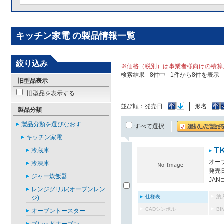
キッチン家電 の製品情報一覧
絞り込み
※価格（税別）は事業者様向けの積算
検索結果
8
件中
1
件から
8
件を表示
旧型品表示
旧型品を表示する
並び順：
発売日
形名
製品分類
製品分類を選びなおす
すべて選択
キッチン家電
T
冷蔵庫
オー
冷凍庫
発売日
ジャー炊飯器
JAN
レンジグリル(オーブンレン
仕様表
納
ジ)
CADシンボル
B
オーブントースター