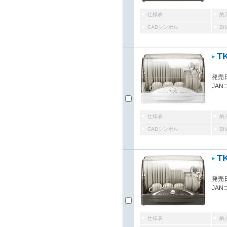
仕様表
納
CADシンボル
B
T
発売日
JAN
仕様表
納
CADシンボル
B
T
発売日
JAN
仕様表
納