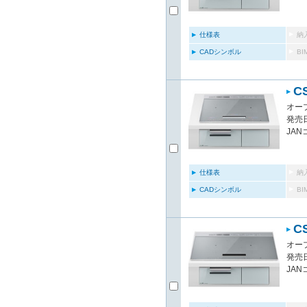
仕様表
納
CADシンボル
B
C
オー
発売日
JAN
仕様表
納
CADシンボル
B
C
オー
発売日
JAN