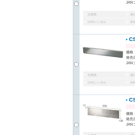
JAN
仕様表
納
CADシンボル
B
C
価格：
発売日
JAN
仕様表
納
CADシンボル
B
C
価格：
発売日
JAN