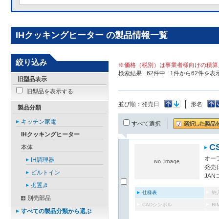
IHクッキングヒーター の製品情報一覧
絞り込み
※価格（税別）は事業者様向けの積算
検索結果
62
件中
1
件から
62
件を表
旧型品表示
旧型品を表示する
並び順：
発売日
形名
製品分類
キッチン家電
すべて選択
IHクッキングヒーター
C
本体
オー
IH調理器
発売日
ビルトイン
JAN
据置き
仕様表
納
別売部品
CADシンボル
B
すべての製品分類から選ぶ