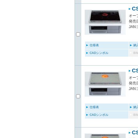
C
オー
発売日
JAN
仕様表
納
CADシンボル
B
C
オー
発売日
JAN
仕様表
納
CADシンボル
B
C