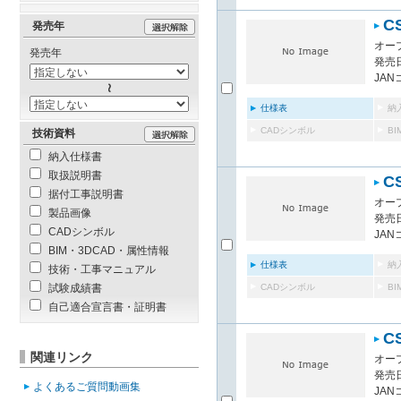
C
発売年
オー
発売年
発売日
JAN
仕様表
納
CADシンボル
B
技術資料
納入仕様書
取扱説明書
C
据付工事説明書
オー
製品画像
発売日
CADシンボル
JAN
BIM・3DCAD・属性情報
仕様表
納
技術・工事マニュアル
試験成績書
CADシンボル
B
自己適合宣言書・証明書
C
関連リンク
オー
発売日
よくあるご質問動画集
JAN