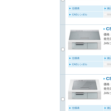
仕様表
納
CADシンボル
B
C
価格：
発売日
JAN
仕様表
納
CADシンボル
B
C
価格：
発売日
JAN
仕様表
納