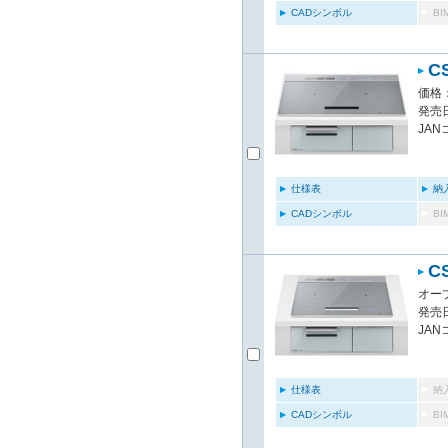
CADシンボル
B
C
価格：
発売日
JAN
仕様表
納
CADシンボル
B
C
オー
発売日
JAN
仕様表
納
CADシンボル
B