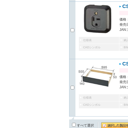
C
価格：
発売日
JAN
仕様表
納
CADシンボル
B
C
価格：
発売日
JAN
仕様表
納
CADシンボル
B
すべて選択