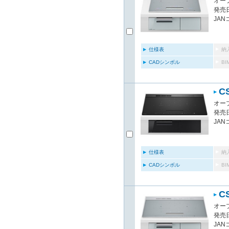
オー
発売日
JAN
仕様表
納
CADシンボル
B
C
オー
発売日
JAN
仕様表
納
CADシンボル
B
C
オー
発売日
JAN