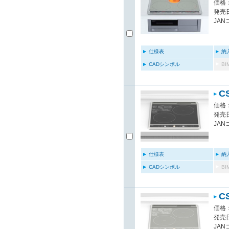
価格：
発売日
JAN
仕様表
納
CADシンボル
B
C
価格：
発売日
JAN
仕様表
納
CADシンボル
B
C
価格：
発売日
JAN