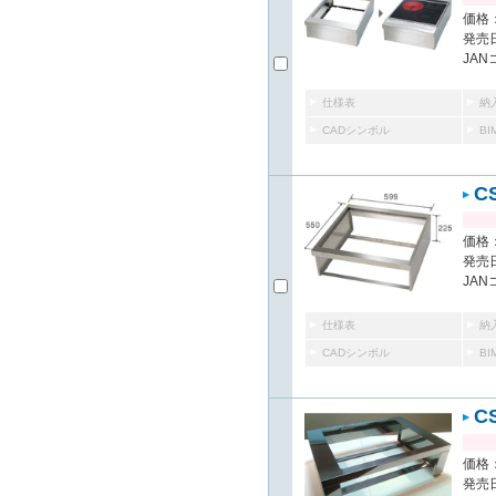
価格：
発売日
JAN
仕様表
納
CADシンボル
B
C
価格：
発売日
JAN
仕様表
納
CADシンボル
B
C
価格：
発売日