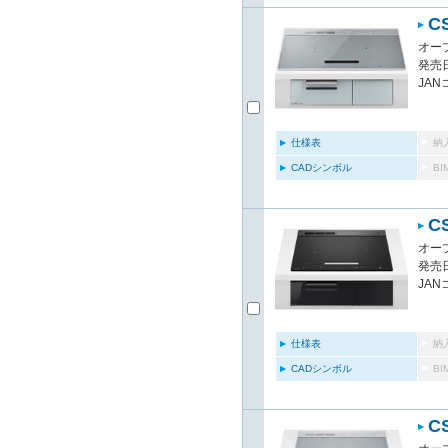
C
オー
発売日
JAN
仕様表
納
CADシンボル
B
C
オー
発売日
JAN
仕様表
納
CADシンボル
B
C