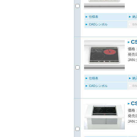
仕様表
納
CADシンボル
B
C
価格：
発売日
JAN
仕様表
納
CADシンボル
B
C
価格：
発売日
JAN