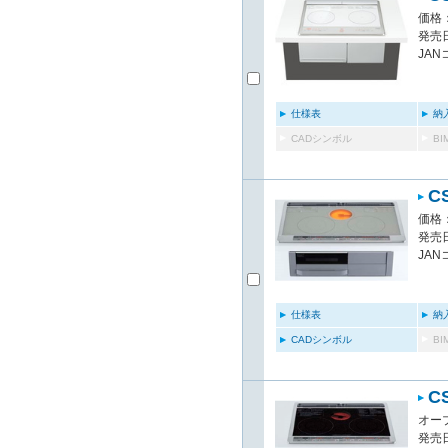
価格：
発売日
JAN
仕様表
納
CADシンボル
B
C
価格：
発売日
JAN
仕様表
納
CADシンボル
B
C
オー
発売日