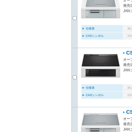
オー
発売日
JAN
仕様表
納
CADシンボル
B
C
オー
発売日
JAN
仕様表
納
CADシンボル
B
C
オー
発売日
JAN