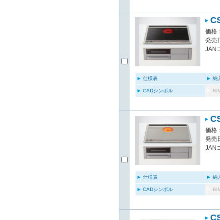
C
価格：
発売日
JAN
仕様表
納
CADシンボル
B
C
価格：
発売日
JAN
仕様表
納
CADシンボル
B
C