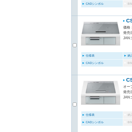
CADシンボル
B
C
価格：
発売日
JAN
仕様表
納
CADシンボル
B
C
オー
発売日
JAN
仕様表
納
CADシンボル
B