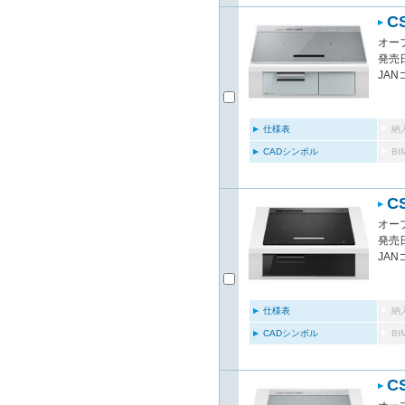
C
オー
発売日
JAN
仕様表
納
CADシンボル
B
C
オー
発売日
JAN
仕様表
納
CADシンボル
B
C