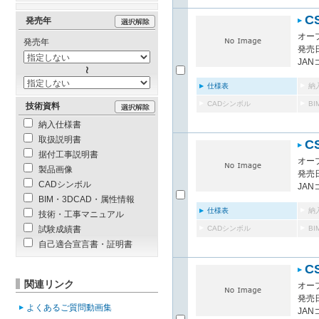
C
発売年
オー
発売年
発売日
JAN
仕様表
納
CADシンボル
B
技術資料
納入仕様書
取扱説明書
C
据付工事説明書
オー
製品画像
発売日
CADシンボル
JAN
BIM・3DCAD・属性情報
仕様表
納
技術・工事マニュアル
試験成績書
CADシンボル
B
自己適合宣言書・証明書
C
関連リンク
オー
発売日
よくあるご質問動画集
JAN