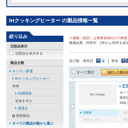
IHクッキングヒーター の製品情報一覧
絞り込み
※価格（税別）は事業者様向けの積算
検索結果
35
件中
1
件から
35
件を表
旧型品表示
旧型品を表示する
並び順：
発売日
形名
製品分類
キッチン家電
すべて選択
IHクッキングヒーター
C
本体
オー
IH調理器
発売日
ビルトイン
JAN
据置き
仕様表
納
別売部品
CADシンボル
B
すべての製品分類から選ぶ