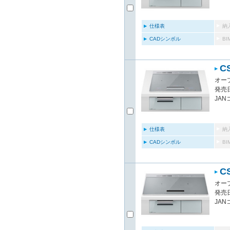
仕様表
納
CADシンボル
B
C
オー
発売日
JAN
仕様表
納
CADシンボル
B
C
オー
発売日
JAN