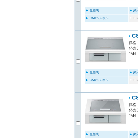
仕様表
納
CADシンボル
B
C
価格：
発売日
JAN
仕様表
納
CADシンボル
B
C
価格：
発売日
JAN
仕様表
納