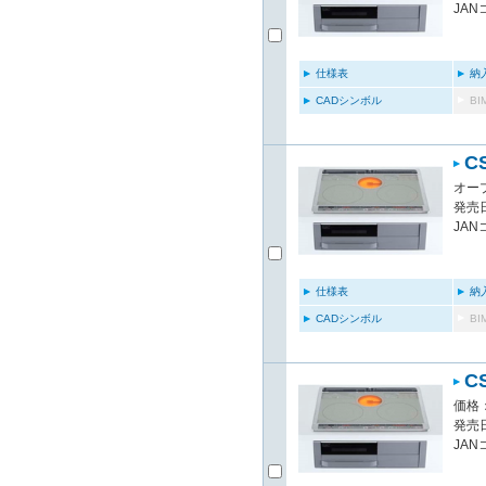
JAN
仕様表
納
CADシンボル
B
C
オー
発売日
JAN
仕様表
納
CADシンボル
B
C
価格：
発売日
JAN