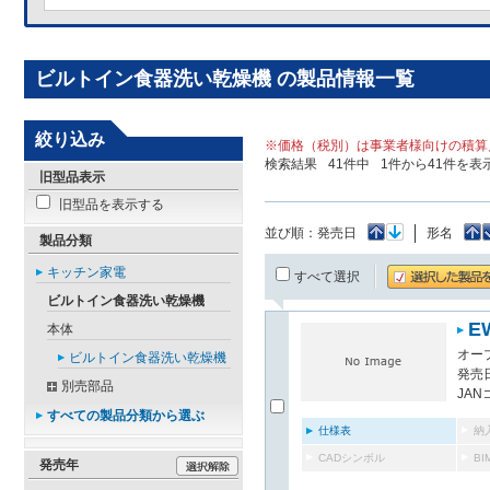
ビルトイン食器洗い乾燥機 の製品情報一覧
絞り込み
※価格（税別）は事業者様向けの積算
検索結果
41
件中
1
件から
41
件を表
旧型品表示
旧型品を表示する
並び順：
発売日
形名
製品分類
キッチン家電
すべて選択
ビルトイン食器洗い乾燥機
E
本体
オー
ビルトイン食器洗い乾燥機
発売日
別売部品
JAN
すべての製品分類から選ぶ
仕様表
納
CADシンボル
B
発売年