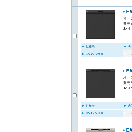
E
オー
発売日
JAN
仕様表
納
CADシンボル
B
E
オー
発売日
JAN
仕様表
納
CADシンボル
B
E