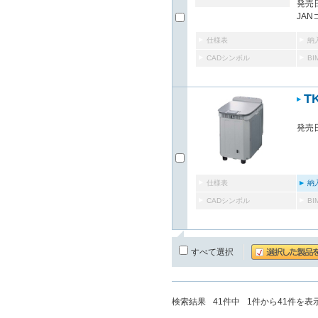
発売日
JAN
仕様表
納
CADシンボル
B
T
発売日
仕様表
納
CADシンボル
B
すべて選択
検索結果
41
件中
1
件から
41
件を表