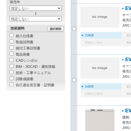
発売年
E
オー
発売日
JAN
技術資料
仕様表
納
納入仕様書
取扱説明書
CADシンボル
B
据付工事説明書
製品画像
E
CADシンボル
オー
BIM・3DCAD・属性情報
発売日
技術・工事マニュアル
JAN
試験成績書
自己適合宣言書・証明書
仕様表
納
CADシンボル
B
E
価格：
発売日
JAN