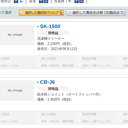
：
発売日
形名
生産終了年
べて選択
SK-1500
洗濯槽クリーナー
価格：2,100円（税別）
発売日：2021年06月12日
仕様表
納入仕様書
取扱説明書
据
CADシンボル
BIM・3DCAD・属性情報
技術・工事マニュアル
試
CB-J6
給水栓ジョイント（オートストッパー付）
価格：2,400円（税別）
仕様表
納入仕様書
取扱説明書
据
CADシンボル
BIM・3DCAD・属性情報
技術・工事マニュアル
試