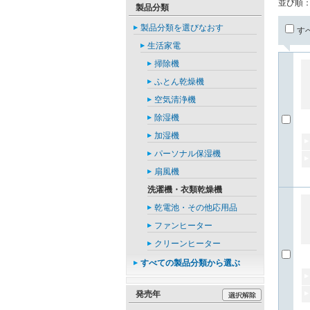
並び順
製品分類
製品分類を選びなおす
す
生活家電
掃除機
ふとん乾燥機
空気清浄機
除湿機
加湿機
パーソナル保湿機
扇風機
洗濯機・衣類乾燥機
乾電池・その他応用品
ファンヒーター
クリーンヒーター
すべての製品分類から選ぶ
発売年