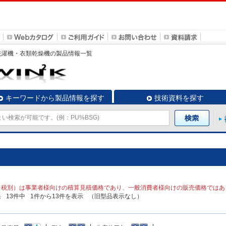
洗濯機・衣類乾燥機
の製品情報一覧
キーワードから製品情報を探す
技術資料を探す
（税別）は事業者様向けの積算見積価格であり、一般消費者様向けの販売価格ではあ
果
13
件中
1
件から
13
件を表示
（旧型品表示なし）