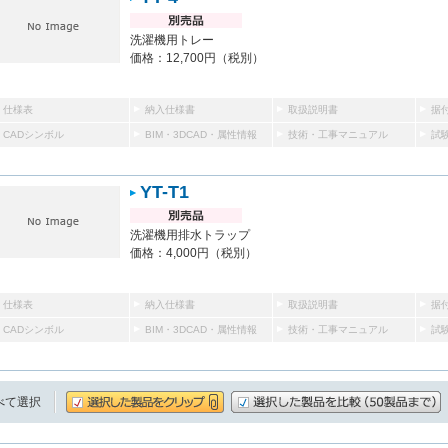
洗濯機用トレー
価格：12,700円（税別）
仕様表
納入仕様書
取扱説明書
据
CADシンボル
BIM・3DCAD・属性情報
技術・工事マニュアル
試
YT-T1
洗濯機用排水トラップ
価格：4,000円（税別）
仕様表
納入仕様書
取扱説明書
据
CADシンボル
BIM・3DCAD・属性情報
技術・工事マニュアル
試
べて選択