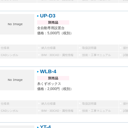
UP-D3
全自動専用設置台
価格：5,000円（税別）
仕様表
納入仕様書
取扱説明書
据
CADシンボル
BIM・3DCAD・属性情報
技術・工事マニュアル
試
WLB-4
糸くずボックス
価格：2,000円（税別）
仕様表
納入仕様書
取扱説明書
据
CADシンボル
BIM・3DCAD・属性情報
技術・工事マニュアル
試
YT-4