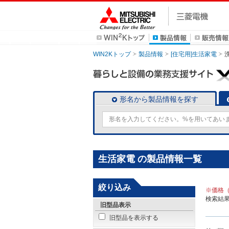
WIN2Kトップ
製品情報
[住宅用]生活家電
形名から製品情報を探す
生活家電 の製品情報一覧
絞り込み
※価格
検索結
旧型品表示
旧型品を表示する