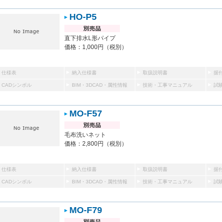
HO-P5
直下排水L形パイプ
価格：1,000円（税別）
仕様表
納入仕様書
取扱説明書
据
CADシンボル
BIM・3DCAD・属性情報
技術・工事マニュアル
試
MO-F57
毛布洗いネット
価格：2,800円（税別）
仕様表
納入仕様書
取扱説明書
据
CADシンボル
BIM・3DCAD・属性情報
技術・工事マニュアル
試
MO-F79