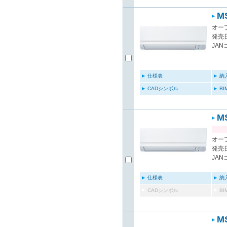
M
オー
発売日
JAN
仕様表
納
CADシンボル
B
M
オー
発売日
JAN
仕様表
納
CADシンボル
B
M