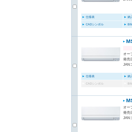
仕様表
納
CADシンボル
B
M
オー
発売日
JAN
仕様表
納
CADシンボル
B
M
オー
発売日
JAN