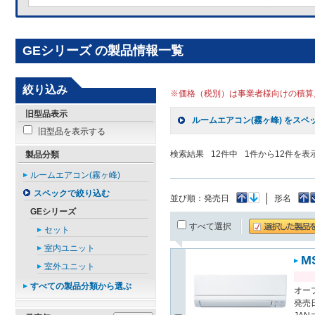
GEシリーズ の製品情報一覧
絞り込み
※価格（税別）は事業者様向けの積算
旧型品表示
ルームエアコン(霧ヶ峰) をスペ
旧型品を表示する
検索結果
12
件中
1
件から
12
件を表
製品分類
ルームエアコン(霧ヶ峰)
スペックで絞り込む
並び順：
発売日
形名
GEシリーズ
すべて選択
セット
室内ユニット
M
室外ユニット
すべての製品分類から選ぶ
オー
発売日