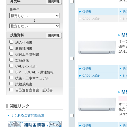
JAN
発売年
発売年
仕様表
納
CADシンボル
B
M
技術資料
オー
納入仕様書
発売日
取扱説明書
JAN
据付工事説明書
製品画像
CADシンボル
仕様表
納
BIM・3DCAD・属性情報
CADシンボル
B
技術・工事マニュアル
試験成績書
自己適合宣言書・証明書
M
オー
関連リンク
発売日
JAN
よくあるご質問動画集
仕様表
納