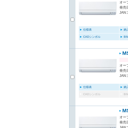
オー
発売日
JAN
仕様表
納
CADシンボル
B
M
オー
発売日
JAN
仕様表
納
CADシンボル
B
M
オー
発売日
JAN