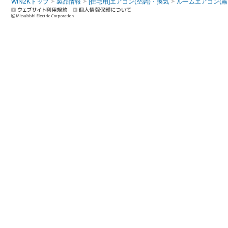
WIN2Kトップ
製品情報
[住宅用]エアコン(空調)・換気
ルームエアコン(霧