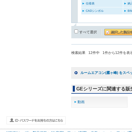
仕様表
納
CADシンボル
B
すべて選択
検索結果
12
件中
1
件から
12
件を表
ルームエアコン(霧ヶ峰) をスペ
GEシリーズに関連する販
動画