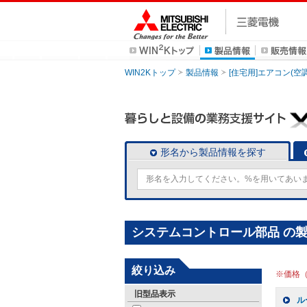
WIN2Kトップ
製品情報
[住宅用]エアコン(空
形名から製品情報を探す
システムコントロール部品 の
絞り込み
※価格
旧型品表示
ル