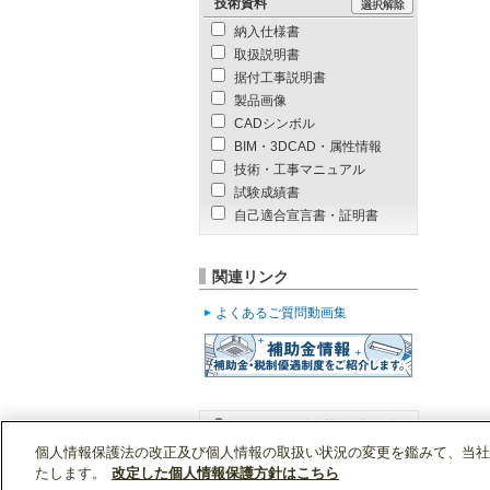
技術資料
納入仕様書
取扱説明書
据付工事説明書
製品画像
CADシンボル
BIM・3DCAD・属性情報
技術・工事マニュアル
試験成績書
自己適合宣言書・証明書
関連リンク
よくあるご質問動画集
個人情報保護法の改正及び個人情報の取扱い状況の変更を鑑みて、当社
WIN2Kトップ
製品情報
[住宅用]エアコン(空
たします。
改定した個人情報保護方針はこちら