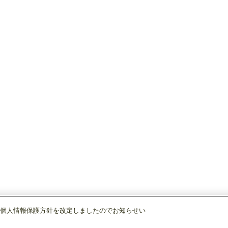
個人情報保護方針を改定しましたのでお知らせい
調)・換気
ルームエアコン(霧ヶ峰)
[別売]システムコントロール部品
集中コン