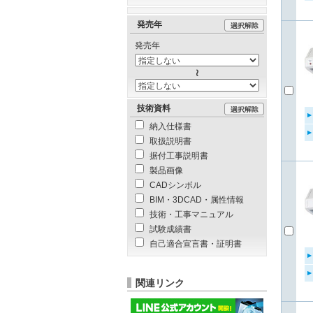
発売年
発売年
技術資料
納入仕様書
取扱説明書
据付工事説明書
製品画像
CADシンボル
BIM・3DCAD・属性情報
技術・工事マニュアル
試験成績書
自己適合宣言書・証明書
関連リンク