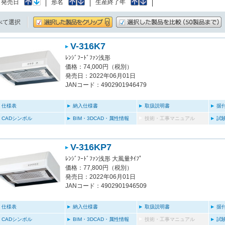
：
発売日
形名
生産終了年
べて選択
V-316K7
ﾚﾝｼﾞﾌｰﾄﾞﾌｧﾝ浅形
価格：74,000円（税別）
発売日：2022年06月01日
JANコード：4902901946479
仕様表
納入仕様書
取扱説明書
据
CADシンボル
BIM・3DCAD・属性情報
技術・工事マニュアル
試
V-316KP7
ﾚﾝｼﾞﾌｰﾄﾞﾌｧﾝ浅形 大風量ﾀｲﾌﾟ
価格：77,800円（税別）
発売日：2022年06月01日
JANコード：4902901946509
仕様表
納入仕様書
取扱説明書
据
CADシンボル
BIM・3DCAD・属性情報
技術・工事マニュアル
試