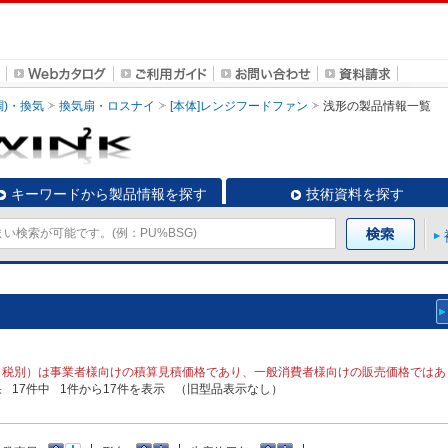
調)・換気
換気扇・ロスナイ
[本体]レンジフードファン
浅形
の製品情報一覧
キーワードから製品情報を探す
技術資料を探す
（税別）は事業者様向けの積算見積価格であり、一般消費者様向けの販売価格ではあ
果
17
件中
1
件から
17
件を表示
（旧型品表示なし）