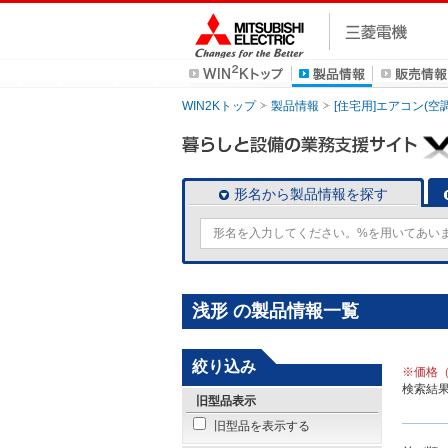
WIN2Kトップ
製品情報
[住宅用]エアコン(空
形名から製品情報を探す
浅形 の製品情報一覧
絞り込み
※価格
検索結
旧型品表示
旧型品を表示する