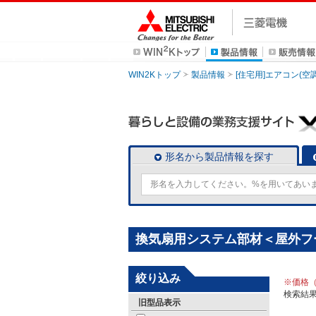
WIN2Kトップ
製品情報
[住宅用]エアコン(空
形名から製品情報を探す
換気扇用システム部材＜屋外フ
絞り込み
※価格
検索結
旧型品表示