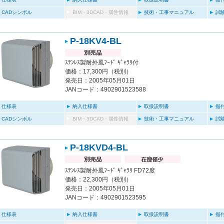
CADシンボル
BIM・3DCAD・属性情報
技術・工事マニュアル
試
P-18KV4-BL
ｽﾃﾝﾚｽ製耐外風ﾌｰﾄﾞ ｷﾞｬﾗﾘ付
価格：17,300円（税別）
発売日：2005年05月01日
JANコード：4902901523588
仕様表
納入仕様書
取扱説明書
据
CADシンボル
BIM・3DCAD・属性情報
技術・工事マニュアル
試
P-18KVD4-BL
ｽﾃﾝﾚｽ製耐外風ﾌｰﾄﾞ ｷﾞｬﾗﾘ FD72度
価格：22,300円（税別）
発売日：2005年05月01日
JANコード：4902901523595
仕様表
納入仕様書
取扱説明書
据