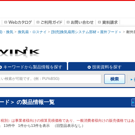
調)・換気
換気扇・ロスナイ
[別売]換気扇用システム部材＜屋外フード＞
耐外
キーワードから製品情報を探す
技術資料を探す
ード＞ の製品情報一覧
（税別）は事業者様向けの積算見積価格であり、一般消費者様向けの販売価格ではあ
果
13
件中
1
件から
13
件を表示
（旧型品表示なし）