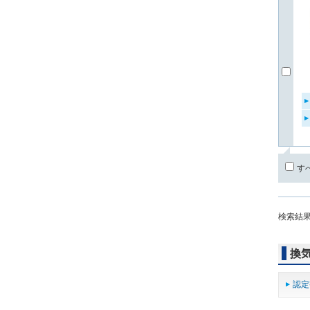
す
検索結
換
認定