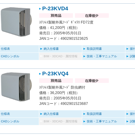
P-23KVD4
ｽﾃﾝﾚｽ製耐外風ﾌｰﾄﾞ ｷﾞｬﾗﾘ FD72度
価格：41,200円（税別）
発売日：2005年05月01日
JANコード：4902901523625
仕様表
納入仕様書
取扱説明書
据
CADシンボル
BIM・3DCAD・属性情報
技術・工事マニュアル
試
P-23KVQ4
ｽﾃﾝﾚｽ製耐外風ﾌｰﾄﾞ 防虫網付
価格：36,200円（税別）
発売日：2005年05月01日
JANコード：4902901523687
仕様表
納入仕様書
取扱説明書
据
CADシンボル
BIM・3DCAD・属性情報
技術・工事マニュアル
試