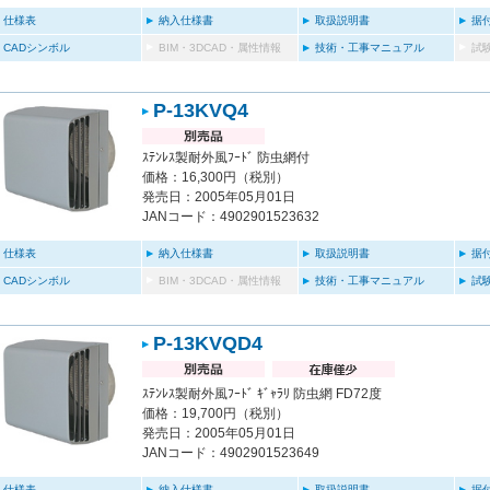
仕様表
納入仕様書
取扱説明書
据
CADシンボル
BIM・3DCAD・属性情報
技術・工事マニュアル
試
P-13KVQ4
ｽﾃﾝﾚｽ製耐外風ﾌｰﾄﾞ 防虫網付
価格：16,300円（税別）
発売日：2005年05月01日
JANコード：4902901523632
仕様表
納入仕様書
取扱説明書
据
CADシンボル
BIM・3DCAD・属性情報
技術・工事マニュアル
試
P-13KVQD4
ｽﾃﾝﾚｽ製耐外風ﾌｰﾄﾞ ｷﾞｬﾗﾘ 防虫網 FD72度
価格：19,700円（税別）
発売日：2005年05月01日
JANコード：4902901523649
仕様表
納入仕様書
取扱説明書
据