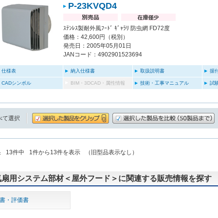
P-23KVQD4
ｽﾃﾝﾚｽ製耐外風ﾌｰﾄﾞ ｷﾞｬﾗﾘ 防虫網 FD72度
価格：42,600円（税別）
発売日：2005年05月01日
JANコード：4902901523694
仕様表
納入仕様書
取扱説明書
据
CADシンボル
BIM・3DCAD・属性情報
技術・工事マニュアル
試
べて選択
果
13
件中
1
件から
13
件を表示
（旧型品表示なし）
気扇用システム部材＜屋外フード＞に関連する販売情報を探す
書・評価書