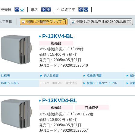
：
発売日
形名
生産終了年
べて選択
P-13KV4-BL
ｽﾃﾝﾚｽ製耐外風ﾌｰﾄﾞ ｷﾞｬﾗﾘ付
価格：15,400円（税別）
発売日：2005年05月01日
JANコード：4902901523540
仕様表
納入仕様書
取扱説明書
据
CADシンボル
BIM・3DCAD・属性情報
技術・工事マニュアル
試
P-13KVD4-BL
ｽﾃﾝﾚｽ製耐外風ﾌｰﾄﾞ ｷﾞｬﾗﾘ FD72度
価格：18,900円（税別）
発売日：2005年05月01日
JANコード：4902901523557