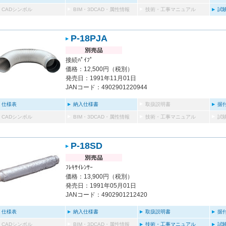
CADシンボル
BIM・3DCAD・属性情報
技術・工事マニュアル
試
P-18PJA
接続ﾊﾟｲﾌﾟ
価格：12,500円（税別）
発売日：1991年11月01日
JANコード：4902901220944
仕様表
納入仕様書
取扱説明書
据
CADシンボル
BIM・3DCAD・属性情報
技術・工事マニュアル
試
P-18SD
ﾌﾚｷｻｲﾚﾝｻｰ
価格：13,900円（税別）
発売日：1991年05月01日
JANコード：4902901212420
仕様表
納入仕様書
取扱説明書
据
CADシンボル
BIM・3DCAD・属性情報
技術・工事マニュアル
試