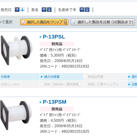
：
発売日
形名
生産終了年
べて選択
P-13PSL
ﾊﾟｲﾌﾟ用ﾌｧﾝ用 ﾊﾟｲﾌﾟｽﾘｰﾌﾞ
価格：5,300円（税別）
発売日：2006年05月16日
JANコード：4902901551932
仕様表
納入仕様書
取扱説明書
据
CADシンボル
BIM・3DCAD・属性情報
技術・工事マニュアル
試
P-13PSM
ﾊﾟｲﾌﾟ用ﾌｧﾝ用 ﾊﾟｲﾌﾟｽﾘｰﾌﾞ
価格：4,500円（税別）
発売日：2006年05月16日
JANコード：4902901551925