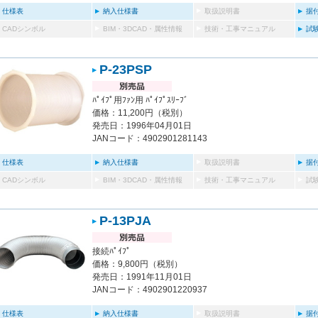
仕様表
納入仕様書
取扱説明書
据
CADシンボル
BIM・3DCAD・属性情報
技術・工事マニュアル
試
P-23PSP
ﾊﾟｲﾌﾟ用ﾌｧﾝ用 ﾊﾟｲﾌﾟｽﾘｰﾌﾞ
価格：11,200円（税別）
発売日：1996年04月01日
JANコード：4902901281143
仕様表
納入仕様書
取扱説明書
据
CADシンボル
BIM・3DCAD・属性情報
技術・工事マニュアル
試
P-13PJA
接続ﾊﾟｲﾌﾟ
価格：9,800円（税別）
発売日：1991年11月01日
JANコード：4902901220937
仕様表
納入仕様書
取扱説明書
据