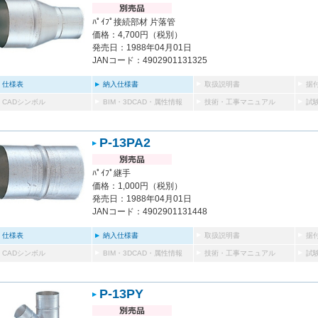
ﾊﾟｲﾌﾟ接続部材 片落管
価格：4,700円（税別）
発売日：1988年04月01日
JANコード：4902901131325
仕様表
納入仕様書
取扱説明書
据
CADシンボル
BIM・3DCAD・属性情報
技術・工事マニュアル
試
P-13PA2
ﾊﾟｲﾌﾟ継手
価格：1,000円（税別）
発売日：1988年04月01日
JANコード：4902901131448
仕様表
納入仕様書
取扱説明書
据
CADシンボル
BIM・3DCAD・属性情報
技術・工事マニュアル
試
P-13PY