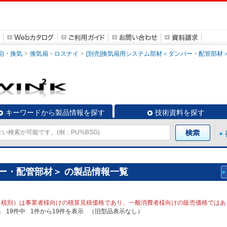
調)・換気
換気扇・ロスナイ
[別売]換気扇用システム部材＜ダンパー・配管部材
キーワードから製品情報を探す
技術資料を探す
ー・配管部材＞ の製品情報一覧
（税別）は事業者様向けの積算見積価格であり、一般消費者様向けの販売価格ではあ
果
19
件中
1
件から
19
件を表示
（旧型品表示なし）