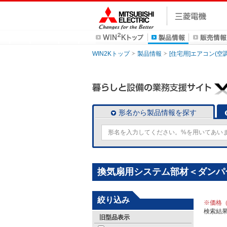
WIN2Kトップ
製品情報
[住宅用]エアコン(空
形名から製品情報を探す
換気扇用システム部材＜ダンパ
絞り込み
※価格
検索結
旧型品表示