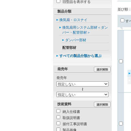
旧型品を表示する
並び順
製品分類
換気扇・ロスナイ
す
換気扇用システム部材＜ダン
パー・配管部材＞
ダンパー部材
配管部材
すべての製品分類から選ぶ
発売年
発売年
技術資料
納入仕様書
取扱説明書
据付工事説明書
製品画像