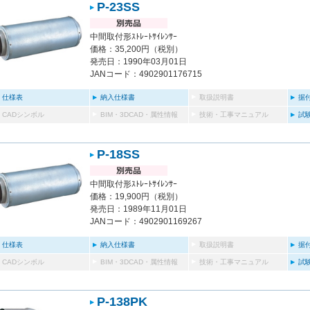
P-23SS
中間取付形ｽﾄﾚｰﾄｻｲﾚﾝｻｰ
価格：35,200円（税別）
発売日：1990年03月01日
JANコード：4902901176715
仕様表
納入仕様書
取扱説明書
据
CADシンボル
BIM・3DCAD・属性情報
技術・工事マニュアル
試
P-18SS
中間取付形ｽﾄﾚｰﾄｻｲﾚﾝｻｰ
価格：19,900円（税別）
発売日：1989年11月01日
JANコード：4902901169267
仕様表
納入仕様書
取扱説明書
据
CADシンボル
BIM・3DCAD・属性情報
技術・工事マニュアル
試
P-138PK