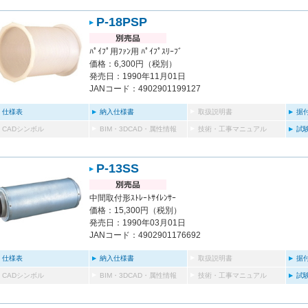
P-18PSP
ﾊﾟｲﾌﾟ用ﾌｧﾝ用 ﾊﾟｲﾌﾟｽﾘｰﾌﾞ
価格：6,300円（税別）
発売日：1990年11月01日
JANコード：4902901199127
仕様表
納入仕様書
取扱説明書
据
CADシンボル
BIM・3DCAD・属性情報
技術・工事マニュアル
試
P-13SS
中間取付形ｽﾄﾚｰﾄｻｲﾚﾝｻｰ
価格：15,300円（税別）
発売日：1990年03月01日
JANコード：4902901176692
仕様表
納入仕様書
取扱説明書
据
CADシンボル
BIM・3DCAD・属性情報
技術・工事マニュアル
試