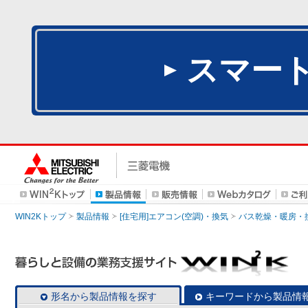
スマー
WIN2Kトップ
製品情報
[住宅用]エアコン(空調)・換気
バス乾燥・暖房・
形名から製品情報を探す
キーワードから製品情