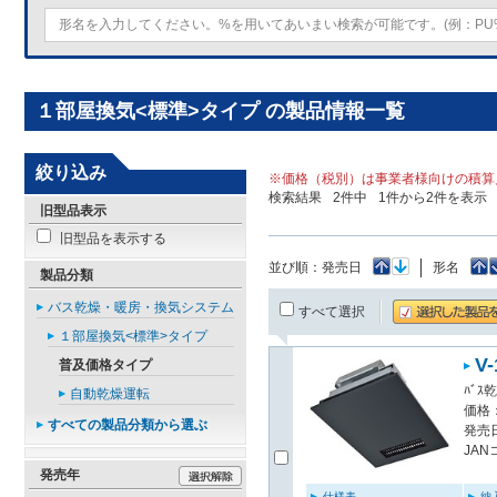
１部屋換気<標準>タイプ の製品情報一覧
絞り込み
※価格（税別）は事業者様向けの積算
検索結果
2
件中
1
件から
2
件を表示
旧型品表示
旧型品を表示する
並び順：
発売日
形名
製品分類
バス乾燥・暖房・換気システム
すべて選択
１部屋換気<標準>タイプ
V
普及価格タイプ
ﾊﾞｽ
自動乾燥運転
価格：
すべての製品分類から選ぶ
発売日
JAN
発売年
仕様表
納