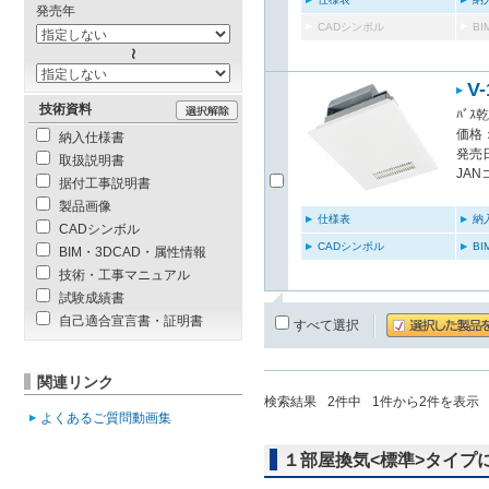
発売年
CADシンボル
B
V
技術資料
ﾊﾞｽ
価格：
納入仕様書
発売日
取扱説明書
JAN
据付工事説明書
製品画像
仕様表
納
CADシンボル
CADシンボル
B
BIM・3DCAD・属性情報
技術・工事マニュアル
試験成績書
自己適合宣言書・証明書
すべて選択
関連リンク
検索結果
2
件中
1
件から
2
件を表示
よくあるご質問動画集
１部屋換気<標準>タイプ