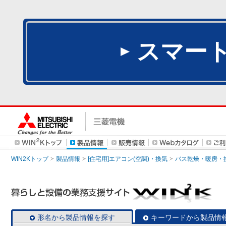
スマー
WIN2Kトップ
製品情報
[住宅用]エアコン(空調)・換気
バス乾燥・暖房・
形名から製品情報を探す
キーワードから製品情