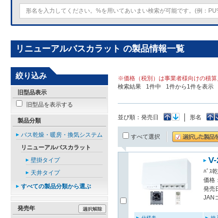
リニューアルバスカラット の製品情報一覧
絞り込み
※価格（税別）は事業者様向けの積算
検索結果
1
件中
1
件から
1
件を表示
旧型品表示
旧型品を表示する
並び順：
発売日
形名
製品分類
バス乾燥・暖房・換気システム
すべて選択
リニューアルバスカラット
V
壁掛タイプ
ﾊﾞｽ
天井タイプ
価格：
すべての製品分類から選ぶ
発売日
JAN
発売年
仕様表
納