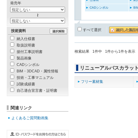
発売年
CADシンボル
B
すべて選択
技術資料
納入仕様書
取扱説明書
検索結果
1
件中
1
件から
1
件を表示
据付工事説明書
製品画像
CADシンボル
リニューアルバスカラッ
BIM・3DCAD・属性情報
技術・工事マニュアル
フリー素材集
試験成績書
自己適合宣言書・証明書
関連リンク
よくあるご質問動画集