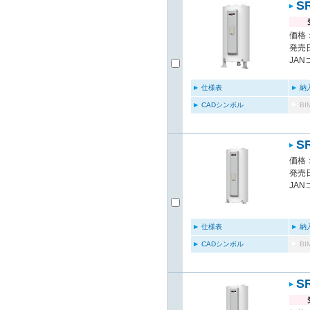
S
価格：
発売日
JAN
仕様表
納
CADシンボル
B
S
価格：
発売日
JAN
仕様表
納
CADシンボル
B
S