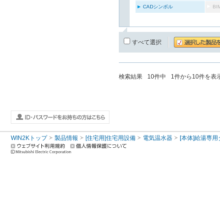
CADシンボル
B
すべて選択
検索結果
10
件中
1
件から
10
件を表
WIN2Kトップ
製品情報
[住宅用]住宅用設備
電気温水器
[本体]給湯専