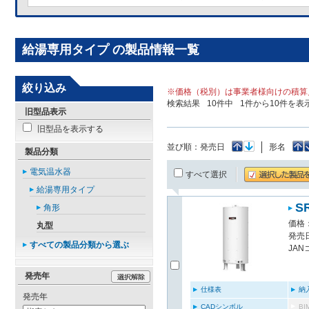
給湯専用タイプ の製品情報一覧
絞り込み
※価格（税別）は事業者様向けの積算
検索結果
10
件中
1
件から
10
件を表
旧型品表示
旧型品を表示する
並び順：
発売日
形名
製品分類
電気温水器
すべて選択
給湯専用タイプ
S
角形
価格：
丸型
発売日
すべての製品分類から選ぶ
JAN
発売年
仕様表
納
発売年
CADシンボル
B