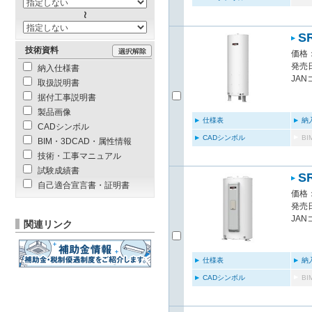
S
技術資料
価格：
発売日
納入仕様書
JAN
取扱説明書
据付工事説明書
製品画像
仕様表
納
CADシンボル
CADシンボル
B
BIM・3DCAD・属性情報
技術・工事マニュアル
試験成績書
S
自己適合宣言書・証明書
価格：
発売日
JAN
関連リンク
仕様表
納
CADシンボル
B