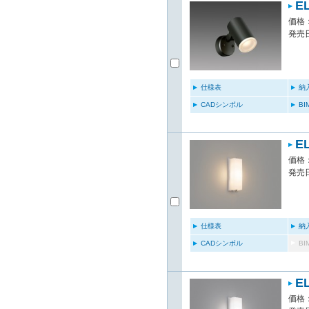
E
価格：
発売日
仕様表
納
CADシンボル
B
E
価格：
発売日
仕様表
納
CADシンボル
B
E
価格：