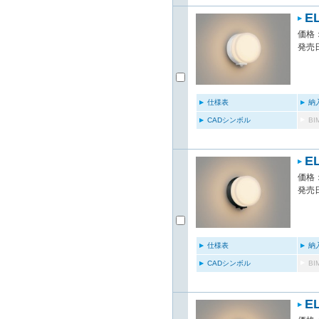
E
価格：
発売日
仕様表
納
CADシンボル
B
E
価格：
発売日
仕様表
納
CADシンボル
B
E