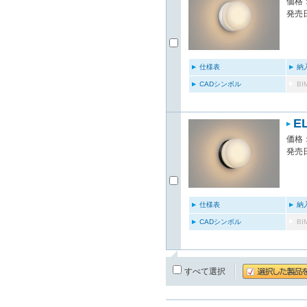
価格：
発売日
仕様表
納
CADシンボル
B
E
価格：
発売日
仕様表
納
CADシンボル
B
すべて選択