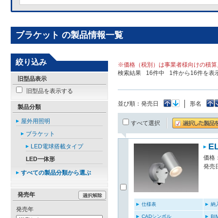
ブラケット の製品情報一覧
絞り込み
※価格（税別）は事業者様向けの積算
検索結果
16
件中
1
件から
16
件を表
旧型品表示
旧型品を表示する
並び順：
発売日
形名
製品分類
屋外用照明
すべて選択
ブラケット
E
LED電球搭載タイプ
価格：
LED一体形
発売日
すべての製品分類から選ぶ
発売年
仕様表
納
発売年
CADシンボル
B