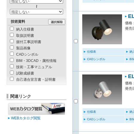
E
技術資料
価格：
発売日
納入仕様書
取扱説明書
据付工事説明書
製品画像
仕様表
納
CADシンボル
CADシンボル
B
BIM・3DCAD・属性情報
技術・工事マニュアル
試験成績書
E
自己適合宣言書・証明書
価格：
発売日
関連リンク
仕様表
納
WEBカタログ閲覧
CADシンボル
B