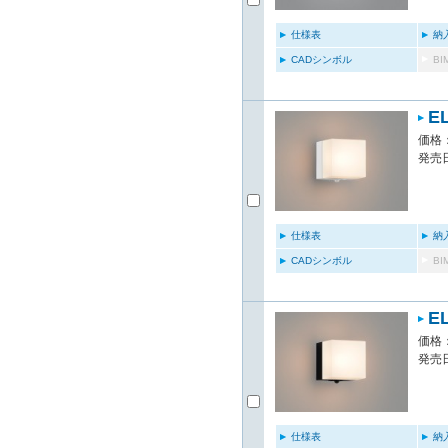
仕様表
納
CADシンボル
B
E
価格：
発売日
仕様表
納
CADシンボル
B
E
価格：
発売日
仕様表
納