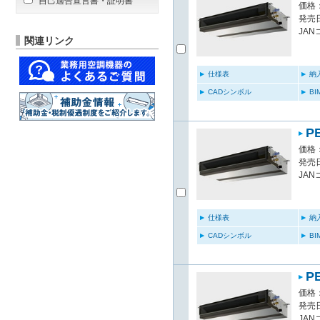
自己適合宣言書・証明書
価格：
発売日
JAN
関連リンク
仕様表
納
CADシンボル
B
P
価格：
発売日
JAN
仕様表
納
CADシンボル
B
P
価格：
発売日
JAN