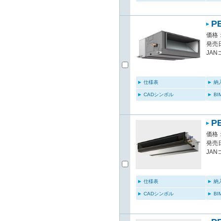
P
価格：
発売日
JAN
仕様表
納
CADシンボル
B
P
価格：
発売日
JAN
仕様表
納
CADシンボル
B