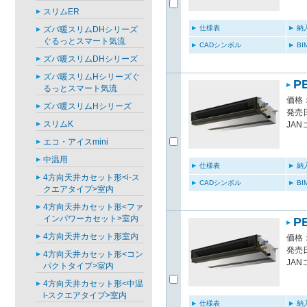
スリムER
仕様表
納
ズバ暖スリムDHシリーズ
ぐるっとスマート気流
CADシンボル
B
ズバ暖スリムDHシリーズ
ズバ暖スリムHシリーズぐ
P
るっとスマート気流
価格：
ズバ暖スリムHシリーズ
発売日
スリムK
JAN
エコ・アイスmini
中温用
仕様表
納
4方向天井カセット形<i-ス
CADシンボル
B
クエアタイプ>室内
4方向天井カセット形<ファ
インパワーカセット>室内
P
4方向天井カセット形室内
価格：
発売日
4方向天井カセット形<コン
JAN
パクトタイプ>室内
4方向天井カセット形<中温
i-スクエアタイプ>室内
仕様表
納