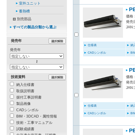
室外ユニット
P
蓄熱槽
価格：
別売部品
発売日
すべての製品分類から選ぶ
JAN
発売年
仕様表
納
発売年
CADシンボル
B
P
技術資料
価格：
発売日
納入仕様書
JAN
取扱説明書
据付工事説明書
製品画像
仕様表
納
CADシンボル
CADシンボル
B
BIM・3DCAD・属性情報
技術・工事マニュアル
試験成績書
P