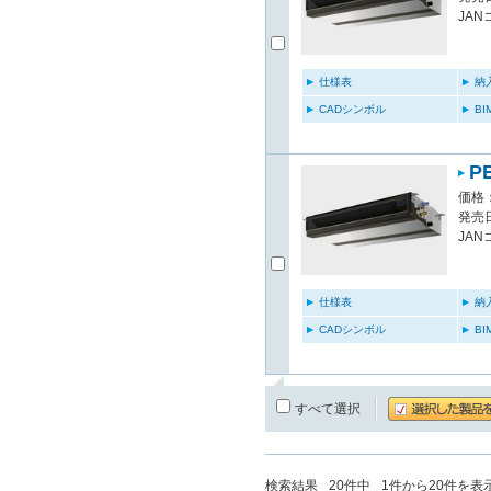
JAN
仕様表
納
CADシンボル
B
P
価格：
発売日
JAN
仕様表
納
CADシンボル
B
すべて選択
検索結果
20
件中
1
件から
20
件を表