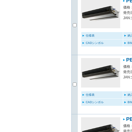
P
価格：
発売日
JAN
仕様表
納
CADシンボル
B
P
価格：
発売日
JAN
仕様表
納
CADシンボル
B
P
価格：
発売日