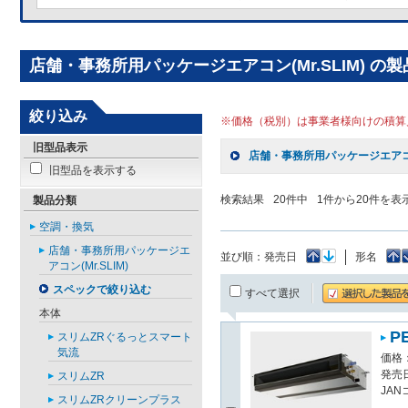
店舗・事務所用パッケージエアコン(Mr.SLIM) の
絞り込み
※価格（税別）は事業者様向けの積算
旧型品表示
店舗・事務所用パッケージエアコン(
旧型品を表示する
検索結果
20
件中
1
件から
20
件を表
製品分類
空調・換気
店舗・事務所用パッケージエ
並び順：
発売日
形名
アコン(Mr.SLIM)
スペックで絞り込む
すべて選択
本体
P
スリムZRぐるっとスマート
気流
価格：
発売日
スリムZR
JAN
スリムZRクリーンプラス