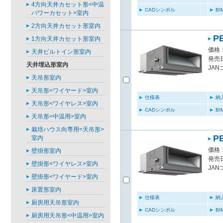
4方向天井カセット形<中温
CADシンボル
B
パワーカセット>室内
2方向天井カセット形室内
P
1方向天井カセット形室内
価格：
天井ビルトイン形室内
発売日
天井埋込形室内
JAN
天吊形室内
天吊形<ワイヤード>室内
仕様表
納
天吊形<ワイヤレス>室内
CADシンボル
B
天吊形<中温用>室内
栽培ハウス向専用<天吊形>
P
室内
価格：
壁掛形室内
発売日
壁掛形<ワイヤレス>室内
JAN
壁掛形<ワイヤード>室内
床置形室内
仕様表
納
厨房用天吊形室内
CADシンボル
B
厨房用天吊形<中温用>室内