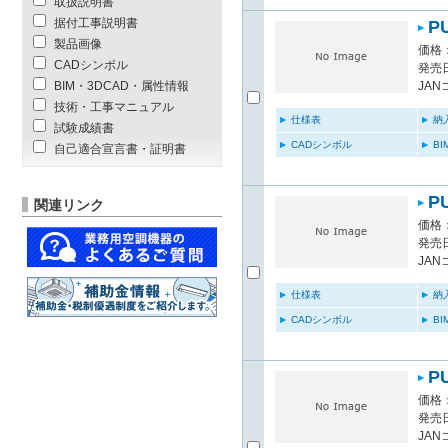
取扱説明書
据付工事説明書
P
製品画像
価格：
CADシンボル
発売日
BIM・3DCAD・属性情報
JAN
技術・工事マニュアル
仕様表
納
試験成績書
CADシンボル
B
自己適合宣言書・証明書
P
関連リンク
価格：
発売日
JAN
仕様表
納
CADシンボル
B
P
価格：
発売日
JAN