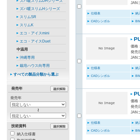
ズバ暖スリムDHシリーズ
JAN
ズバ暖スリムHシリーズ
仕様表
納
スリムSR
CADシンボル
B
スリムK
エコ・アイスmini
P
エコ・アイスDuet
価格：
中温用
発売日
沖縄専用
JAN
栽培ハウス向専用
仕様表
納
すべての製品分類から選ぶ
CADシンボル
B
発売年
P
発売年
価格：
発売日
JAN
仕様表
納
技術資料
CADシンボル
B
納入仕様書