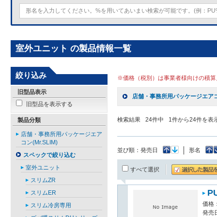
室外ユニット の製品情報一覧
絞り込み
※価格（税別）は事業者様向けの積算
旧型品表示
店舗・事務所用パッケージエアコン(
旧型品を表示する
検索結果
24
件中
1
件から
24
件を表
製品分類
店舗・事務所用パッケージエア
コン(Mr.SLIM)
並び順：
発売日
形名
スペックで絞り込む
室外ユニット
すべて選択
スリムZR
P
スリムER
価格：
スリム冷房専用
発売日