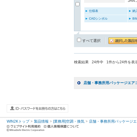
JAN
仕様表
納
CADシンボル
B
すべて選択
検索結果
24
件中
1
件から
24
件を表
店舗・事務所用パッケージエアコン(
WIN2Kトップ
製品情報
[業務用]空調・換気
店舗・事務所用パッケージエアコン