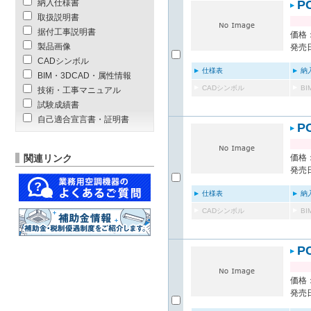
納入仕様書
P
取扱説明書
据付工事説明書
価格：
製品画像
発売日
CADシンボル
仕様表
納
BIM・3DCAD・属性情報
CADシンボル
B
技術・工事マニュアル
試験成績書
自己適合宣言書・証明書
P
関連リンク
価格：
発売日
仕様表
納
CADシンボル
B
P
価格：
発売日