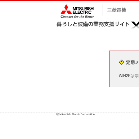
定期メ
WIN2Kは