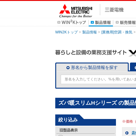
WIN2Kトップ
製品情報
[業務用]空調・換気
形名から製品情報を探す
ズバ暖スリムHシリーズ の製品
絞り込み
※価格
旧型品表示
店