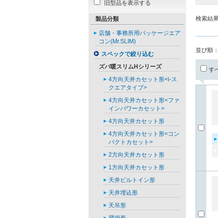
旧型品を表示する
検索結
製品分類
店舗・事務所用パッケージエア
コン(Mr.SLIM)
並び順
スペックで絞り込む
ズバ暖スリムHシリーズ
す
4方向天井カセット形<i-ス
クエアタイプ>
4方向天井カセット形<ファ
インパワーカセット>
4方向天井カセット形
4方向天井カセット形<コン
パクトカセット>
2方向天井カセット形
1方向天井カセット形
天井ビルトイン形
天井埋込形
天吊形