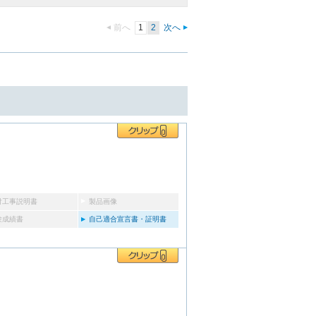
前へ
1
2
次へ
付工事説明書
製品画像
験成績書
自己適合宣言書・証明書