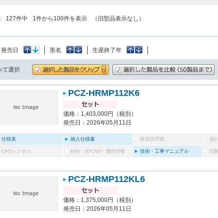
果
127
件中
1
件から
100
件を表示
（旧型品表示なし）
：
発売日
形名
生産終了年
べて選択
PCZ-HRMP112K6
価格：1,403,000円（税別）
発売日：2026年05月11日
仕様表
納入仕様書
取扱説明書
据
CADシンボル
BIM・3DCAD・属性情報
技術・工事マニュアル
試
PCZ-HRMP112KL6
価格：1,375,000円（税別）
発売日：2026年05月11日