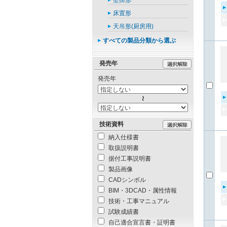
壁掛形
床置形
天吊形(厨房用)
すべての製品分類から選ぶ
発売年
発売年
技術資料
納入仕様書
取扱説明書
据付工事説明書
製品画像
CADシンボル
BIM・3DCAD・属性情報
技術・工事マニュアル
試験成績書
自己適合宣言書・証明書