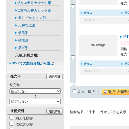
2方向天井カセット形
発売日
1方向天井カセット形
仕様表
納
天井ビルトイン形
CADシンボル
B
天井埋込形
天吊形
P
壁掛形
床置形
価格：
発売日
天吊形(厨房用)
すべての製品分類から選ぶ
仕様表
納
CADシンボル
B
発売年
発売年
すべて選択
技術資料
検索結果
2
件中
1
件から
2
件を表示
納入仕様書
取扱説明書