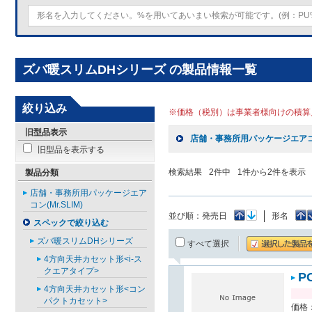
ズバ暖スリムDHシリーズ の製品情報一覧
絞り込み
※価格（税別）は事業者様向けの積算
旧型品表示
店舗・事務所用パッケージエアコン(
旧型品を表示する
検索結果
2
件中
1
件から
2
件を表示
製品分類
店舗・事務所用パッケージエア
コン(Mr.SLIM)
並び順：
発売日
形名
スペックで絞り込む
ズバ暖スリムDHシリーズ
すべて選択
4方向天井カセット形<i-ス
クエアタイプ>
P
4方向天井カセット形<コン
パクトカセット>
価格：