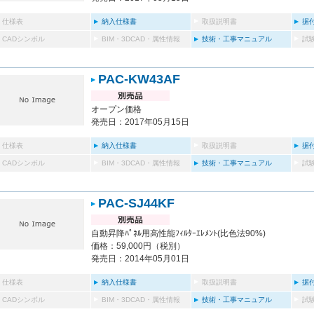
仕様表
納入仕様書
取扱説明書
据
CADシンボル
BIM・3DCAD・属性情報
技術・工事マニュアル
試
PAC-KW43AF
オープン価格
発売日：2017年05月15日
仕様表
納入仕様書
取扱説明書
据
CADシンボル
BIM・3DCAD・属性情報
技術・工事マニュアル
試
PAC-SJ44KF
自動昇降ﾊﾟﾈﾙ用高性能ﾌｨﾙﾀｰｴﾚﾒﾝﾄ(比色法90%)
価格：59,000円（税別）
発売日：2014年05月01日
仕様表
納入仕様書
取扱説明書
据
CADシンボル
BIM・3DCAD・属性情報
技術・工事マニュアル
試