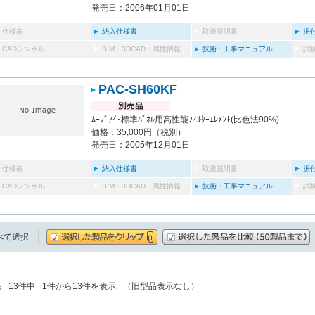
発売日：2006年01月01日
仕様表
納入仕様書
取扱説明書
据
CADシンボル
BIM・3DCAD・属性情報
技術・工事マニュアル
試
PAC-SH60KF
ﾑｰﾌﾞｱｲ･標準ﾊﾟﾈﾙ用高性能ﾌｨﾙﾀｰｴﾚﾒﾝﾄ(比色法90%)
価格：35,000円（税別）
発売日：2005年12月01日
仕様表
納入仕様書
取扱説明書
据
CADシンボル
BIM・3DCAD・属性情報
技術・工事マニュアル
試
べて選択
果
13
件中
1
件から
13
件を表示
（旧型品表示なし）