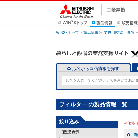
WIN2Kトップ
製品情報
[業務用]空調・換気
形名から製品情報を探す
フィルター の製品情報一覧
絞り込み
※価格
旧型品表示
店