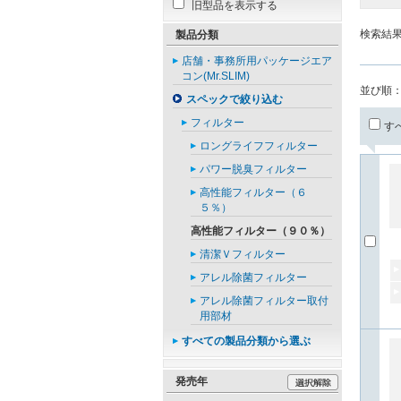
旧型品を表示する
検索結
製品分類
店舗・事務所用パッケージエア
コン(Mr.SLIM)
並び順
スペックで絞り込む
フィルター
す
ロングライフフィルター
パワー脱臭フィルター
高性能フィルター（６
５％）
高性能フィルター（９０％）
清潔Ｖフィルター
アレル除菌フィルター
アレル除菌フィルター取付
用部材
すべての製品分類から選ぶ
発売年