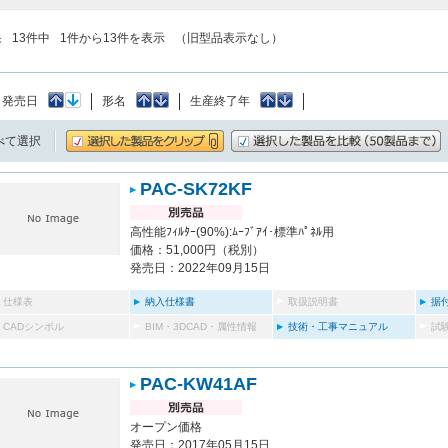
果
13
件中
1
件から
13
件を表示
（旧型品表示なし）
：
発売日
形名
生産終了年
べて選択
PAC-SK72KF
高性能ﾌｨﾙﾀｰ(90%):ﾑｰﾌﾞｱｲ･標準ﾊﾟﾈﾙ用
価格：51,000円（税別）
発売日：2022年09月15日
仕様表
納入仕様書
取扱説明書
据
CADシンボル
BIM・3DCAD・属性情報
技術・工事マニュアル
試
PAC-KW41AF
オープン価格
発売日：2017年05月15日