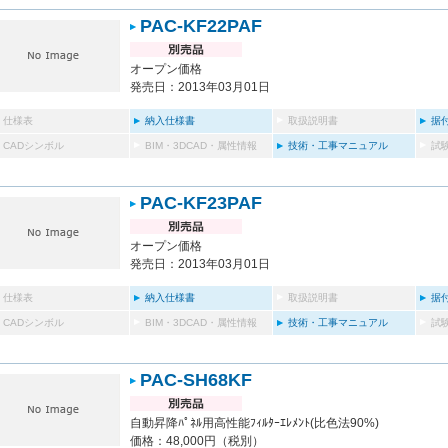
PAC-KF22PAF
オープン価格
発売日：2013年03月01日
仕様表
納入仕様書
取扱説明書
据
CADシンボル
BIM・3DCAD・属性情報
技術・工事マニュアル
試
PAC-KF23PAF
オープン価格
発売日：2013年03月01日
仕様表
納入仕様書
取扱説明書
据
CADシンボル
BIM・3DCAD・属性情報
技術・工事マニュアル
試
PAC-SH68KF
自動昇降ﾊﾟﾈﾙ用高性能ﾌｨﾙﾀｰｴﾚﾒﾝﾄ(比色法90%)
価格：48,000円（税別）