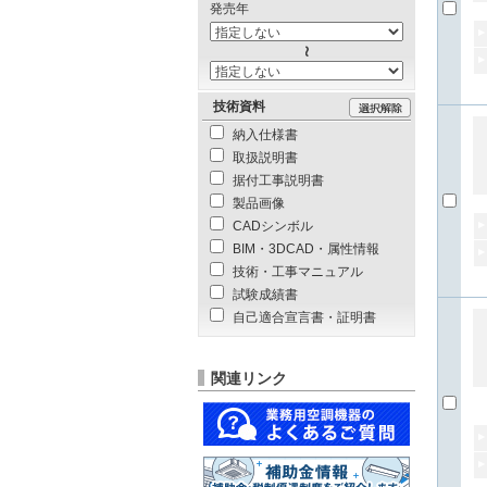
発売年
技術資料
納入仕様書
取扱説明書
据付工事説明書
製品画像
CADシンボル
BIM・3DCAD・属性情報
技術・工事マニュアル
試験成績書
自己適合宣言書・証明書
関連リンク