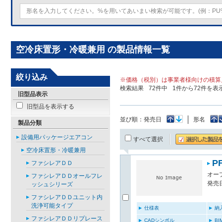
空冷床置形・冷暖兼用 の製品情報一覧
絞り込み
※価格（税別）は事業者様向けの積算
検索結果
72
件中
1
件から
72
件を表
旧型品表示
旧型品を表示する
並び順：
発売日
形名
製品分類
設備用パッケージエアコン
すべて選択
空冷床置形・冷暖兼用
P
ファシレアＤＤ
オー
ファシレアＤＤオールフレ
発売日
ッシュシリーズ
ファシレアＤＤユニット内
洗浄可能タイプ
仕様表
納
ファシレアＤＤリプレース
CADシンボル
B