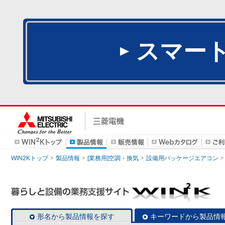
スマー
WIN2Kトップ
製品情報
[業務用]空調・換気
設備用パッケージエアコン
形名から製品情報を探す
キーワードから製品情