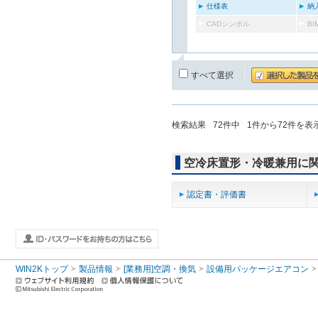
仕様表
納
CADシンボル
B
すべて選択
検索結果
72
件中
1
件から
72
件を表
空冷床置形・冷暖兼用に
認定書・評価書
WIN2Kトップ
製品情報
[業務用]空調・換気
設備用パッケージエアコン