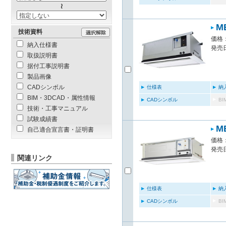
M
技術資料
価格：
納入仕様書
発売日
取扱説明書
据付工事説明書
製品画像
CADシンボル
仕様表
納
BIM・3DCAD・属性情報
CADシンボル
B
技術・工事マニュアル
試験成績書
M
自己適合宣言書・証明書
価格：
発売日
関連リンク
仕様表
納
CADシンボル
B