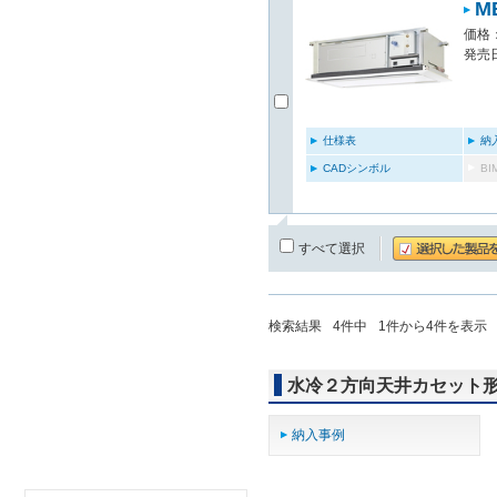
M
価格：
発売日
仕様表
納
CADシンボル
B
すべて選択
検索結果
4
件中
1
件から
4
件を表示
水冷２方向天井カセット
納入事例