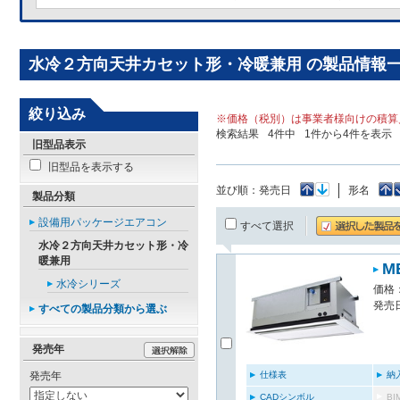
水冷２方向天井カセット形・冷暖兼用 の製品情報
絞り込み
※価格（税別）は事業者様向けの積算
検索結果
4
件中
1
件から
4
件を表示
旧型品表示
旧型品を表示する
並び順：
発売日
形名
製品分類
設備用パッケージエアコン
すべて選択
水冷２方向天井カセット形・冷
暖兼用
M
水冷シリーズ
価格：
発売日
すべての製品分類から選ぶ
発売年
仕様表
納
発売年
CADシンボル
B