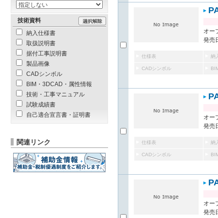
P
技術資料
オー
納入仕様書
発売日
取扱説明書
据付工事説明書
仕様表
納
製品画像
CADシンボル
B
CADシンボル
BIM・3DCAD・属性情報
技術・工事マニュアル
P
試験成績書
自己適合宣言書・証明書
オー
発売日
関連リンク
仕様表
納
CADシンボル
B
P
オー
発売日