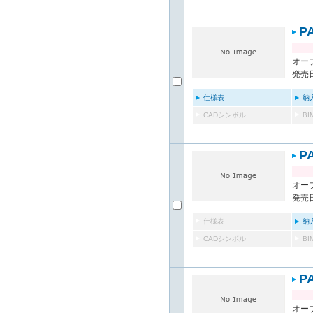
P
オー
発売日
仕様表
納
CADシンボル
B
P
オー
発売日
仕様表
納
CADシンボル
B
P
オー