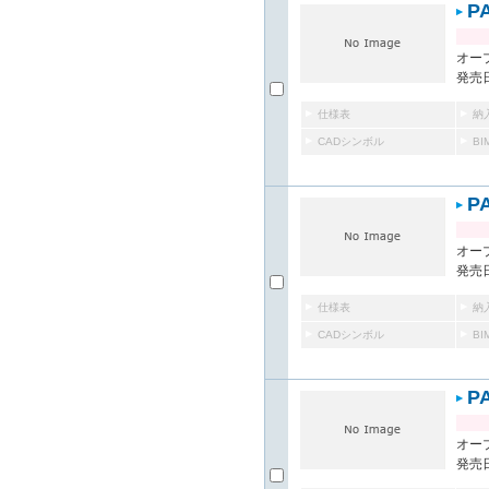
P
オー
発売日
仕様表
納
CADシンボル
B
P
オー
発売日
仕様表
納
CADシンボル
B
P
オー
発売日