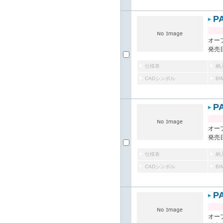
P
オー
発売日
仕様表
納
CADシンボル
B
P
オー
発売日
仕様表
納
CADシンボル
B
P
オー