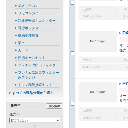
ＭＡリモコン
仕様表
納
リモコンカバー
CADシンボル
B
霜取運転出力コネクター
電源ボックス
P
補助冷却装置
架台
オー
ガード
発売日
熱源ホースセット
仕様表
納
プレナム吹出口フィルター
CADシンボル
B
プレナム吹出口フィルター
用フランジ
P
ドレン配管接続キット
すべての製品分類から選ぶ
オー
発売日
発売年
仕様表
納
発売年
CADシンボル
B