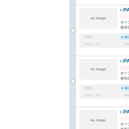
P
オー
発売日
仕様表
納
CADシンボル
B
P
オー
発売日
仕様表
納
CADシンボル
B
P
オー