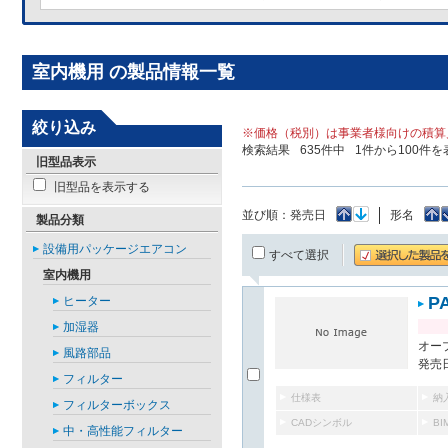
室内機用 の製品情報一覧
絞り込み
※価格（税別）は事業者様向けの積算
検索結果
635
件中
1
件から
100
件を
旧型品表示
旧型品を表示する
並び順：
発売日
形名
製品分類
設備用パッケージエアコン
すべて選択
室内機用
P
ヒーター
加湿器
オー
風路部品
発売日
フィルター
仕様表
納
フィルターボックス
CADシンボル
B
中・高性能フィルター