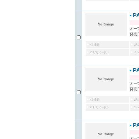
P
オー
発売日
仕様表
納
CADシンボル
B
P
オー
発売日
仕様表
納
CADシンボル
B
P
オー