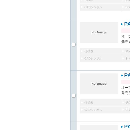
CADシンボル
B
P
オー
発売日
仕様表
納
CADシンボル
B
P
オー
発売日
仕様表
納
CADシンボル
B
P