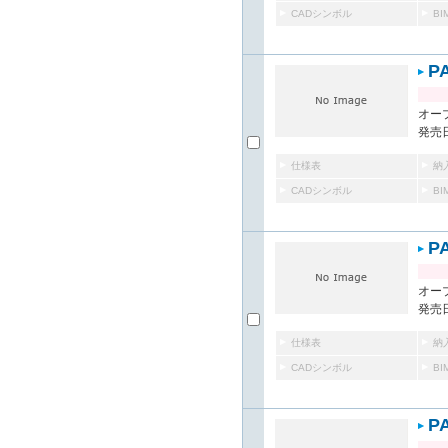
CADシンボル
B
P
オー
発売日
仕様表
納
CADシンボル
B
P
オー
発売日
仕様表
納
CADシンボル
B
P