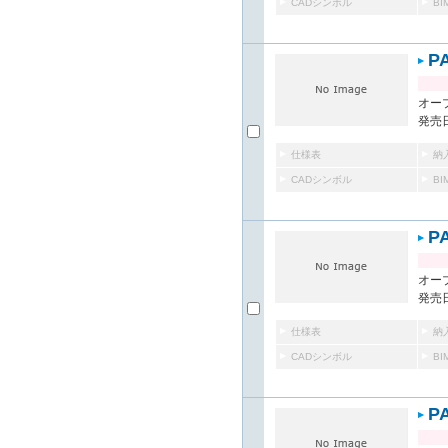
CADシンボル
B
P
オー
発売日
仕様表
納
CADシンボル
B
P
オー
発売日
仕様表
納
CADシンボル
B
P