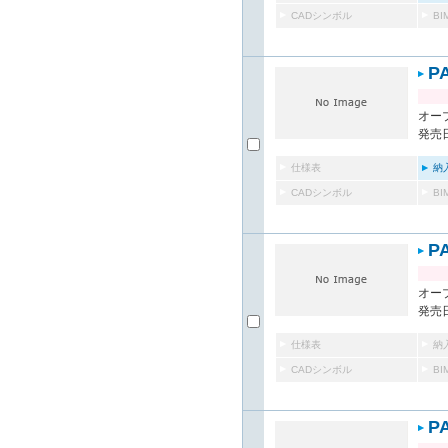
CADシンボル
B
P
オー
発売日
仕様表
納
CADシンボル
B
P
オー
発売日
仕様表
納
CADシンボル
B
P