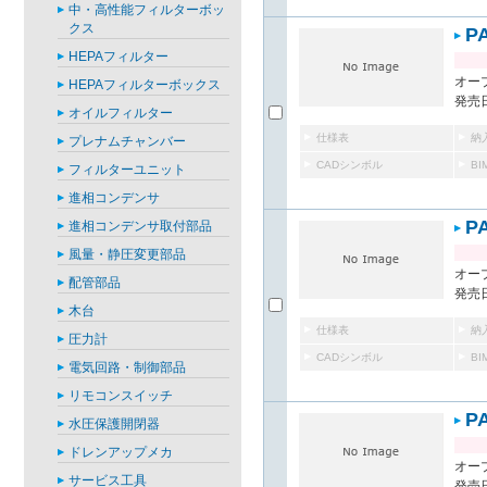
中・高性能フィルターボッ
クス
P
HEPAフィルター
オー
HEPAフィルターボックス
発売日
オイルフィルター
仕様表
納
プレナムチャンバー
CADシンボル
B
フィルターユニット
進相コンデンサ
P
進相コンデンサ取付部品
風量・静圧変更部品
オー
配管部品
発売日
木台
仕様表
納
圧力計
CADシンボル
B
電気回路・制御部品
リモコンスイッチ
P
水圧保護開閉器
ドレンアップメカ
オー
サービス工具
発売日