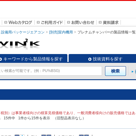
設備用パッケージエアコン
[別売]室内機用
プレナムチャンバー
の製品情報一覧
キーワードから製品情報を探す
技術資料を探す
（税別）は事業者様向けの積算見積価格であり、一般消費者様向けの販売価格ではあ
果
15
件中
1
件から
15
件を表示
（旧型品表示なし）