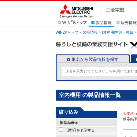
WIN2Kトップ
製品情報
[業務用]空調・換気
形名から製品情報を探す
室内機用 の製品情報一覧
絞り込み
※価格
検索結
旧型品表示
旧型品を表示する