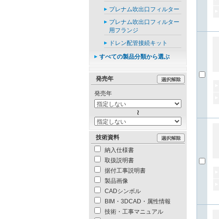
プレナム吹出口フィルター
プレナム吹出口フィルター
用フランジ
ドレン配管接続キット
すべての製品分類から選ぶ
発売年
発売年
技術資料
納入仕様書
取扱説明書
据付工事説明書
製品画像
CADシンボル
BIM・3DCAD・属性情報
技術・工事マニュアル