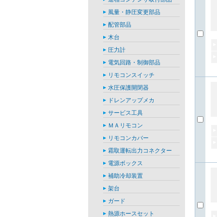
風量・静圧変更部品
配管部品
木台
圧力計
電気回路・制御部品
リモコンスイッチ
水圧保護開閉器
ドレンアップメカ
サービス工具
ＭＡリモコン
リモコンカバー
霜取運転出力コネクター
電源ボックス
補助冷却装置
架台
ガード
熱源ホースセット