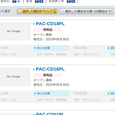
：
発売日
形名
生産終了年
べて選択
PAC-CD14PL
オープン価格
発売日：2023年06月30日
仕様表
納入仕様書
取扱説明書
据
CADシンボル
BIM・3DCAD・属性情報
技術・工事マニュアル
試
PAC-CD16PL
オープン価格
発売日：2023年06月30日
仕様表
納入仕様書
取扱説明書
据
CADシンボル
BIM・3DCAD・属性情報
技術・工事マニュアル
試
PAC-CD01PL