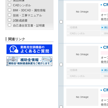
製品画像
C
CADシンボル
BIM・3DCAD・属性情報
オー
技術・工事マニュアル
発売日
試験成績書
自己適合宣言書・証明書
仕様表
納
CADシンボル
B
関連リンク
C
オー
発売日
仕様表
納
CADシンボル
B
C
オー
発売日