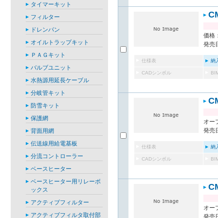
タイマーキット
C
フィルター
ドレンパン
価格：
オイルトラップキット
発売日
ＰＡＧキット
仕様表
納
バルブユニット
CADシンボル
B
水熱源用延長ケーブル
分岐管キット
C
防雪キット
保護網
オー
発売日
背面用網
伝送線用給電基板
仕様表
納
分流コントローラー
CADシンボル
B
ベースヒーター
ベースヒーター用リレーボ
C
ックス
アクティブフィルター
オー
アクティブフィルタ取付部
発売日