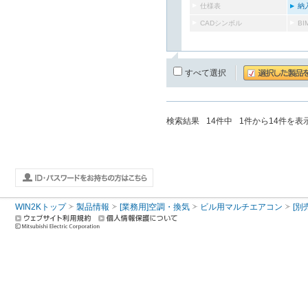
仕様表
納
CADシンボル
B
すべて選択
検索結果
14
件中
1
件から
14
件を表
WIN2Kトップ
製品情報
[業務用]空調・換気
ビル用マルチエアコン
[別