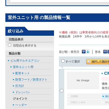
室外ユニット用 の製品情報一覧
絞り込み
※価格（税別）は事業者様向けの積算
検索結果
14
件中
1
件から
14
件を表
旧型品表示
旧型品を表示する
並び順：
発売日
形名
製品分類
ビル用マルチエアコン
すべて選択
室外ユニット用
C
配管キット
防雪フード／防雪ダクト
価格：
圧力計
発売日
ドレンパン
仕様表
納
ジョイント
CADシンボル
B
ヘッダー