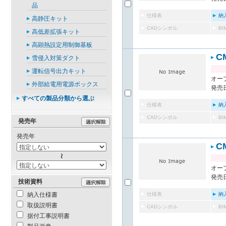
品
仕様表
納
高静圧キット
CADシンボル
B
高低差拡張キット
高顕熱設定用制御基板
C
雪侵入対策ダクト
運転信号出力キット
オー
外部給電用電源ボックス
発売日
すべての製品分類から選ぶ
仕様表
納
CADシンボル
B
発売年
発売年
C
オー
発売日
技術資料
納入仕様書
仕様表
納
取扱説明書
CADシンボル
B
据付工事説明書