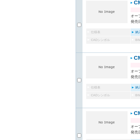
C
オー
発売日
仕様表
納
CADシンボル
B
C
オー
発売日
仕様表
納
CADシンボル
B
C
オー
発売日