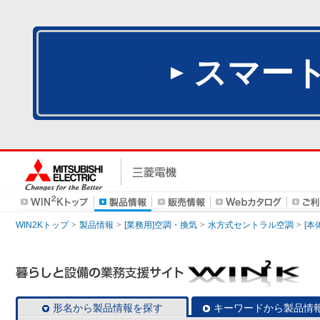
スマー
WIN2Kトップ
製品情報
[業務用]空調・換気
水方式セントラル空調
[本
形名から製品情報を探す
キーワードから製品情