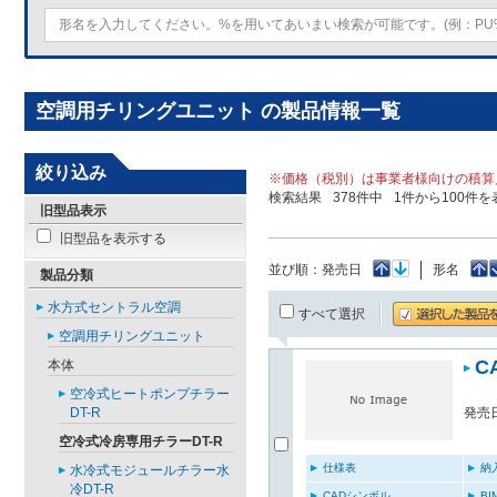
空調用チリングユニット の製品情報一覧
絞り込み
※価格（税別）は事業者様向けの積算
検索結果
378
件中
1
件から
100
件を
旧型品表示
旧型品を表示する
並び順：
発売日
形名
製品分類
水方式セントラル空調
すべて選択
空調用チリングユニット
C
本体
空冷式ヒートポンプチラー
DT-R
発売日
空冷式冷房専用チラーDT-R
仕様表
納
水冷式モジュールチラー水
冷DT-R
CADシンボル
B