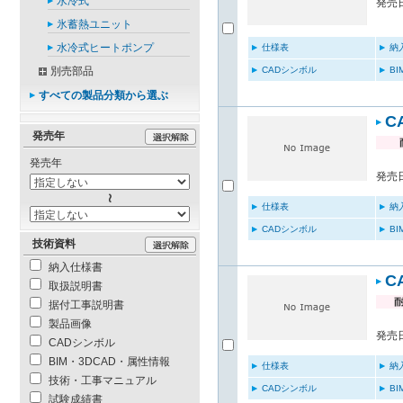
水冷式
発売日
氷蓄熱ユニット
水冷式ヒートポンプ
仕様表
納
別売部品
CADシンボル
B
すべての製品分類から選ぶ
C
発売年
発売年
発売日
仕様表
納
CADシンボル
B
技術資料
納入仕様書
C
取扱説明書
据付工事説明書
製品画像
発売日
CADシンボル
BIM・3DCAD・属性情報
仕様表
納
技術・工事マニュアル
CADシンボル
B
試験成績書