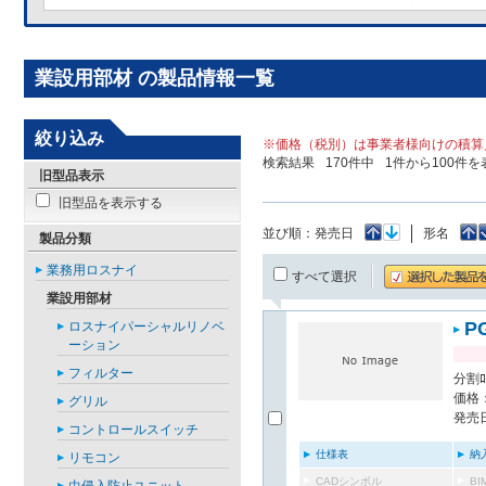
業設用部材 の製品情報一覧
絞り込み
※価格（税別）は事業者様向けの積算
検索結果
170
件中
1
件から
100
件を
旧型品表示
旧型品を表示する
並び順：
発売日
形名
製品分類
業務用ロスナイ
すべて選択
業設用部材
P
ロスナイパーシャルリノベ
ーション
フィルター
分割ﾛｽ
価格：
グリル
発売日
コントロールスイッチ
仕様表
納
リモコン
CADシンボル
B