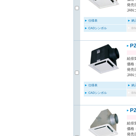
発売日
JAN
仕様表
納
CADシンボル
B
P
給排気
価格：
発売日
JAN
仕様表
納
CADシンボル
B
P
給排気
価格：
発売日