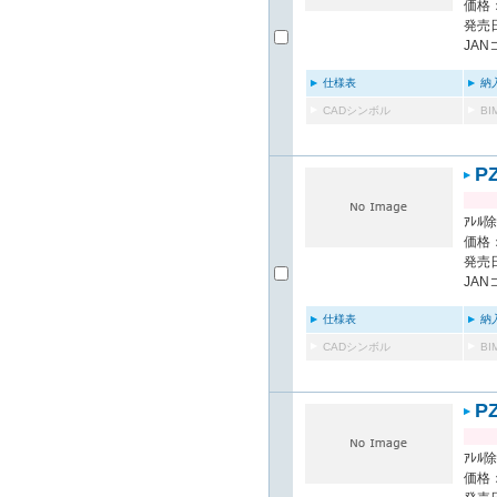
価格：
発売日
JAN
仕様表
納
CADシンボル
B
P
ｱﾚﾙ除
価格：
発売日
JAN
仕様表
納
CADシンボル
B
P
ｱﾚﾙ除
価格：