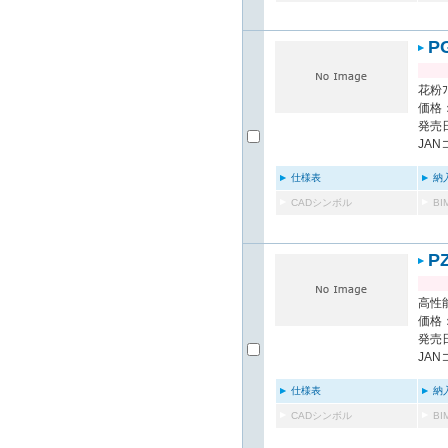
P
花粉ﾌ
価格：
発売日
JAN
仕様表
納
CADシンボル
B
P
高性能
価格：
発売日
JAN
仕様表
納
CADシンボル
B