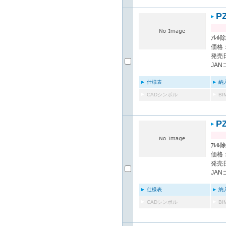
P
ｱﾚﾙ除
価格：
発売日
JAN
仕様表
納
CADシンボル
B
P
ｱﾚﾙ除
価格：
発売日
JAN
仕様表
納
CADシンボル
B