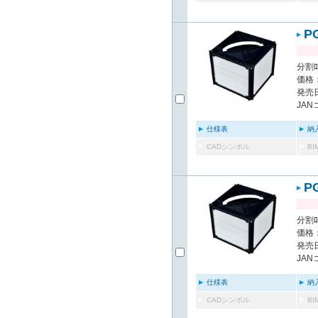
P
分割ﾛｽ
価格：
発売日
JAN
仕様表
納
CADシンボル
B
P
分割ﾛｽ
価格：
発売日
JAN
仕様表
納
CADシンボル
B