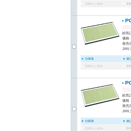
CADシンボル
B
P
給気口
価格：
発売日
JAN
仕様表
納
CADシンボル
B
P
給気口
価格：
発売日
JAN
仕様表
納
CADシンボル
B