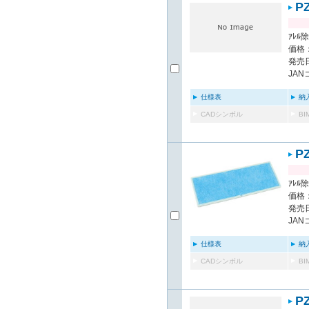
P
ｱﾚﾙ除
価格：
発売日
JAN
仕様表
納
CADシンボル
B
P
ｱﾚﾙ除
価格：
発売日
JAN
仕様表
納
CADシンボル
B
P