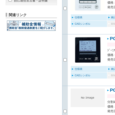
自己適合宣言書・証明書
価格：
発売日
関連リンク
仕様表
納
CADシンボル
B
P
ｼﾞｰﾆ
価格：
発売日
仕様表
納
CADシンボル
B
P
分割ﾛｽ
価格：
発売日