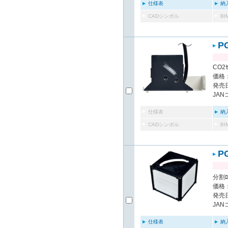
仕様表
納
CADシンボル
B
P
CO2ｾ
価格：
発売日
JAN
仕様表
納
CADシンボル
B
P
分割ﾛｽ
価格：
発売日
JAN
仕様表
納