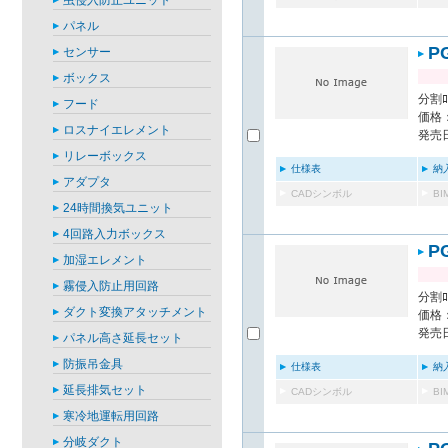
虫侵入防止ユニット
パネル
P
センサー
ボックス
分割ﾛｽ
フード
価格：
ロスナイエレメント
発売日
リレーボックス
仕様表
納
アダプタ
CADシンボル
B
24時間換気ユニット
4回路入力ボックス
P
加湿エレメント
霧侵入防止用回路
分割ﾛｽ
ダクト変換アタッチメント
価格：
発売日
パネル高さ延長セット
防振吊金具
仕様表
納
延長排気セット
CADシンボル
B
寒冷地運転用回路
分岐ダクト