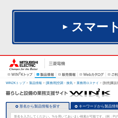
スマー
WIN2Kトップ
製品情報
[業務用]空調・換気
業務用ロスナイ
[別売]業
形名から製品情報を探す
キーワードから製品情