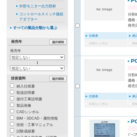
P
外部モニター出力部材
コントロールスイッチ接続
分割ﾛｽ
アダプター
価格：
発売日
すべての製品分類から選ぶ
仕様表
納
発売年
CADシンボル
B
発売年
P
分割ﾛｽ
技術資料
価格：
発売日
納入仕様書
取扱説明書
仕様表
納
据付工事説明書
CADシンボル
B
製品画像
CADシンボル
BIM・3DCAD・属性情報
P
技術・工事マニュアル
試験成績書
ｼﾞｰﾆｱ