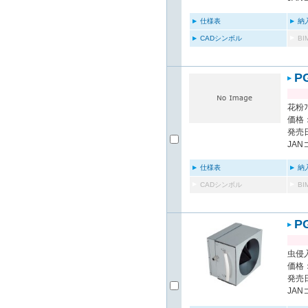
仕様表
納
CADシンボル
B
P
花粉ﾌ
価格：
発売日
JAN
仕様表
納
CADシンボル
B
P
虫侵入
価格：
発売日
JAN