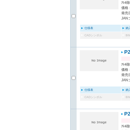
ｱﾚﾙ除
価格：
発売日
JAN
仕様表
納
CADシンボル
B
P
ｱﾚﾙ除
価格：
発売日
JAN
仕様表
納
CADシンボル
B
P
ｱﾚﾙ除