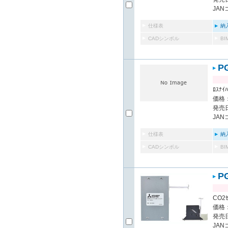
JAN
仕様表
納
CADシンボル
B
P
ﾛｽﾅｲﾊ
価格：
発売日
JAN
仕様表
納
CADシンボル
B
P
CO2ｾ
価格：
発売日
JAN