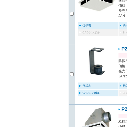
耐湿形
価格：
発売日
JAN
仕様表
納
CADシンボル
B
P
防振
価格：
発売日
JAN
仕様表
納
CADシンボル
B
P
給排気
価格：