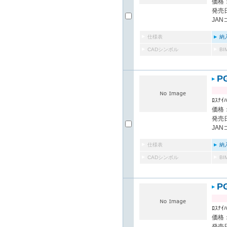
価格：
発売日
JAN
仕様表
納
CADシンボル
B
P
ﾛｽﾅｲﾊ
価格：
発売日
JAN
仕様表
納
CADシンボル
B
P
ﾛｽﾅｲﾊ
価格：
発売日