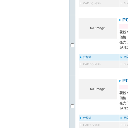
CADシンボル
B
P
花粉ﾌ
価格：
発売日
JAN
仕様表
納
CADシンボル
B
P
花粉ﾌ
価格：
発売日
JAN
仕様表
納
CADシンボル
B