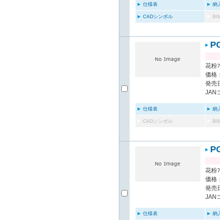
仕様表
納
CADシンボル
B
P
花粉ﾌ
価格：
発売日
JAN
仕様表
納
CADシンボル
B
P
花粉ﾌ
価格：
発売日
JAN
仕様表
納