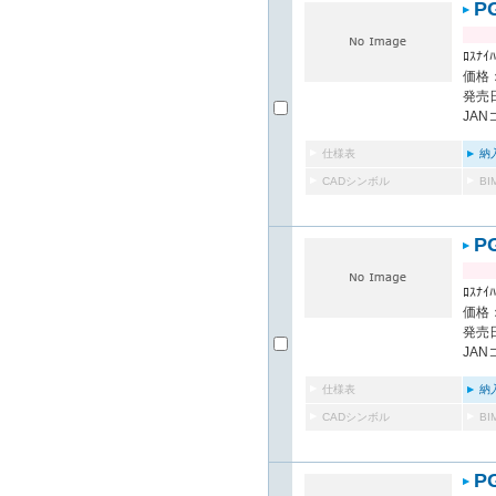
P
ﾛｽﾅｲﾊ
価格：
発売日
JAN
仕様表
納
CADシンボル
B
P
ﾛｽﾅｲﾊ
価格：
発売日
JAN
仕様表
納
CADシンボル
B
P