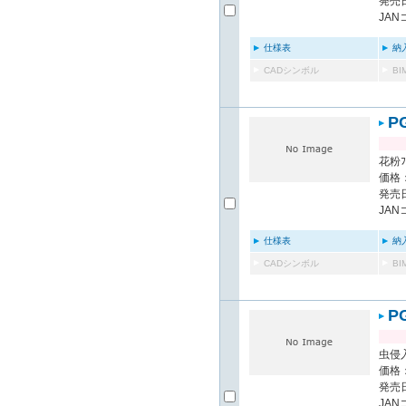
発売日
JAN
仕様表
納
CADシンボル
B
P
花粉ﾌ
価格：
発売日
JAN
仕様表
納
CADシンボル
B
P
虫侵入
価格：
発売日
JAN