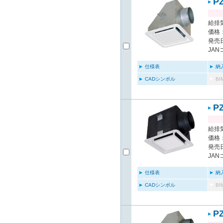
P
給排気
価格：
発売日
JAN
仕様表
納
CADシンボル
B
P
給排気
価格：
発売日
JAN
仕様表
納
CADシンボル
B
P