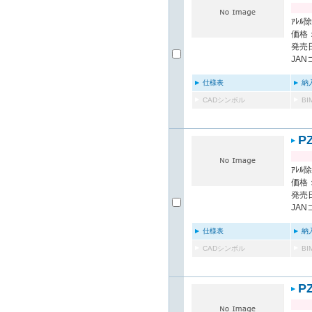
ｱﾚﾙ除
価格：
発売日
JAN
仕様表
納
CADシンボル
B
P
ｱﾚﾙ除
価格：
発売日
JAN
仕様表
納
CADシンボル
B
P