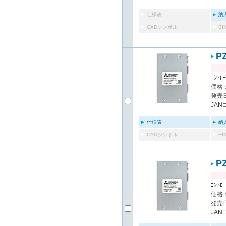
仕様表
納
CADシンボル
B
P
ｺﾝﾄﾛ
価格：
発売日
JAN
仕様表
納
CADシンボル
B
P
ｺﾝﾄﾛ
価格：
発売日
JAN