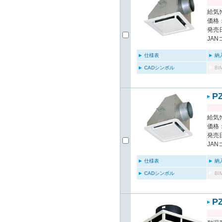
給気ｸ
価格：
発売日
JAN
仕様表
納
CADシンボル
B
P
給気ｸ
価格：
発売日
JAN
仕様表
納
CADシンボル
B
P