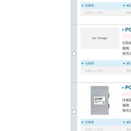
仕様表
納
CADシンボル
B
P
分割ﾛｽ
価格：
発売日
仕様表
納
CADシンボル
B
P
冷媒漏
価格：
発売日
仕様表
納
CADシンボル
B