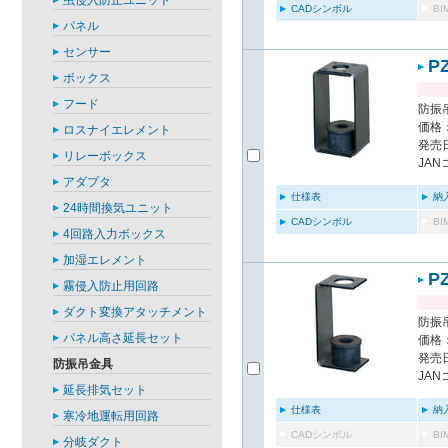
虫侵入防止ユニット
CADシンボル
B
パネル
センサー
P
ボックス
フード
防振
価格：
ロスナイエレメント
発売日
リレーボックス
JAN
アダプタ
仕様表
納
24時間換気ユニット
CADシンボル
B
4回路入力ボックス
加湿エレメント
P
霧侵入防止用回路
ダクト変換アタッチメント
防振
パネル高さ延長セット
価格：
発売日
防振吊金具
JAN
延長排気セット
仕様表
納
寒冷地運転用回路
CADシンボル
B
分岐ダクト