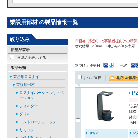
業設用部材 の製品情報一覧
絞り込み
※価格（税別）は事業者様向けの積算
検索結果
4
件中
1
件から
4
件を表示
旧型品表示
旧型品を表示する
並び順：
発売日
形名
製品分類
業務用ロスナイ
すべて選択
業設用部材
P
ロスナイパーシャルリノベ
ーション
フィルター
防振
価格：
グリル
発売日
コントロールスイッチ
JAN
リモコン
仕様表
納