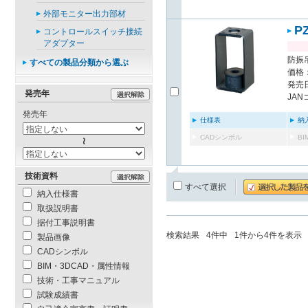
外部モニター出力部材
P
コントロールスイッチ接続
アダプター
防振
すべての製品分類から選ぶ
価格：
発売日
発売年
JAN
発売年
仕様表
納
CADシンボル
B
技術資料
すべて選択
納入仕様書
取扱説明書
据付工事説明書
検索結果
4
件中
1
件から
4
件を表示
製品画像
CADシンボル
BIM・3DCAD・属性情報
技術・工事マニュアル
試験成績書