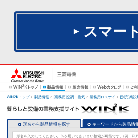
スマー
WIN2Kトップ
製品情報
[業務用]空調・換気
業務用ロスナイ
[別売]業
形名から製品情報を探す
キーワードから製品情