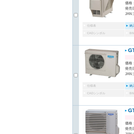
価格：
発売日
JAN
仕様表
納
CADシンボル
B
G
価格：
発売日
JAN
仕様表
納
CADシンボル
B
G
価格：
発売日