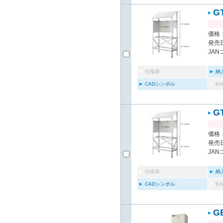
G
価格：
発売日
JAN
仕様表
納
CADシンボル
B
G
価格：
発売日
JAN
仕様表
納
CADシンボル
B
G