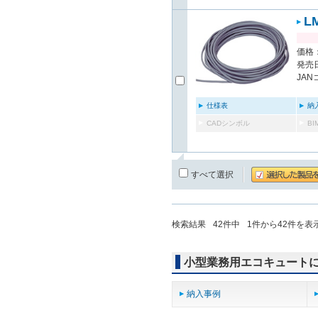
L
価格：
発売日
JAN
仕様表
納
CADシンボル
B
すべて選択
検索結果
42
件中
1
件から
42
件を表
小型業務用エコキュート
納入事例