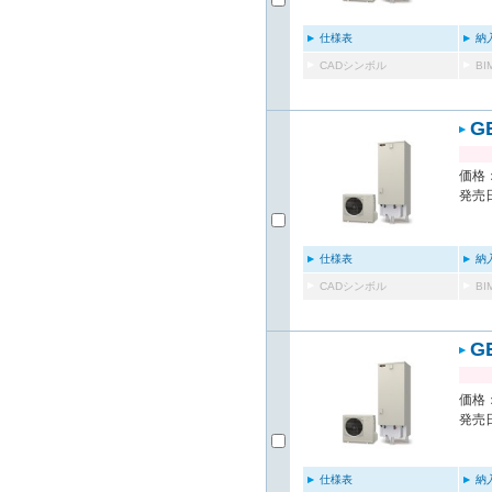
仕様表
納
CADシンボル
B
G
価格：
発売日
仕様表
納
CADシンボル
B
G
価格：
発売日
仕様表
納