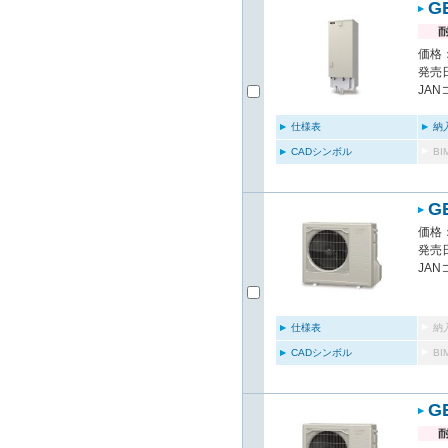
G
価格：
発売日
JAN
仕様表
納
CADシンボル
B
G
価格：
発売日
JAN
仕様表
納
CADシンボル
B
G