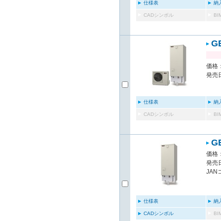
仕様表
納
CADシンボル
B
G
価格：
発売日
仕様表
納
CADシンボル
B
G
価格：
発売日
JAN
仕様表
納
CADシンボル
B