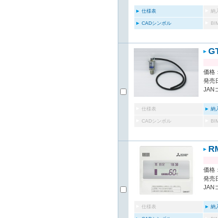
仕様表
納
CADシンボル
B
G
価格：
発売日
JAN
仕様表
納
CADシンボル
B
R
価格：
発売日
JAN
仕様表
納