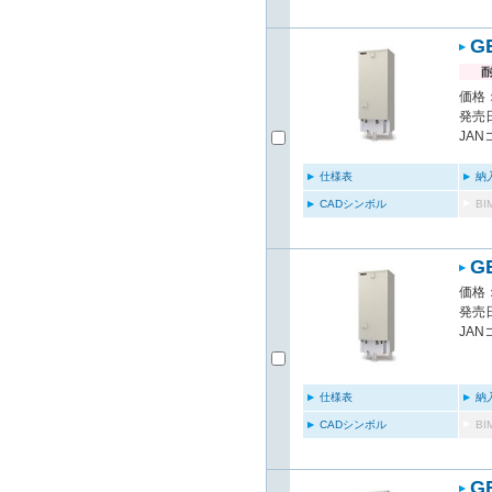
G
価格：
発売日
JAN
仕様表
納
CADシンボル
B
G
価格：
発売日
JAN
仕様表
納
CADシンボル
B
G