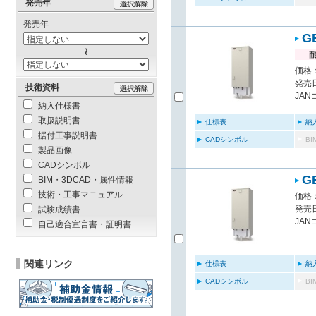
発売年
発売年
G
価格：
発売日
技術資料
JAN
納入仕様書
取扱説明書
仕様表
納
据付工事説明書
CADシンボル
B
製品画像
CADシンボル
G
BIM・3DCAD・属性情報
技術・工事マニュアル
価格：
発売日
試験成績書
JAN
自己適合宣言書・証明書
関連リンク
仕様表
納
CADシンボル
B