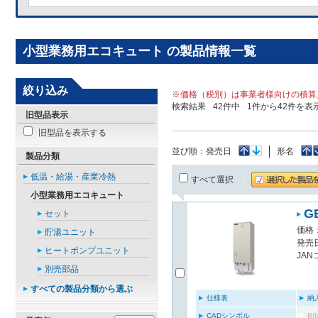
小型業務用エコキュート の製品情報一覧
絞り込み
※価格（税別）は事業者様向けの積算
検索結果
42
件中
1
件から
42
件を表
旧型品表示
旧型品を表示する
並び順：
発売日
形名
製品分類
低温・給湯・産業冷熱
すべて選択
小型業務用エコキュート
G
セット
価格：
貯湯ユニット
発売日
ヒートポンプユニット
JAN
別売部品
すべての製品分類から選ぶ
仕様表
納
CADシンボル
B