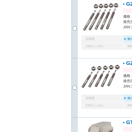
G
価格：
発売日
JAN
仕様表
納
CADシンボル
B
G
価格：
発売日
JAN
仕様表
納
CADシンボル
B
G