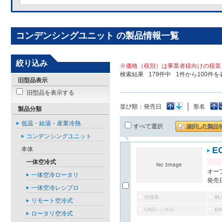
コンデンシングユニット の製品情報一覧
絞り込み
※価格（税別）は事業者様向けの積算
検索結果
179
件中
1
件から
100
件を
旧型品表示
旧型品を表示する
並び順：
発売日
形名
製品分類
低温・給湯・産業冷熱
すべて選択
コンデンシングユニット
E
本体
一体空冷式
オー
一体空冷ロータリ
発売日
一体空冷レシプロ
仕様表
納
リモート空冷式
CADシンボル
B
ロータリ空冷式