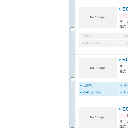
E
オー
発売日
仕様表
納
CADシンボル
B
E
オー
発売日
仕様表
納
CADシンボル
B
E
オー
発売日