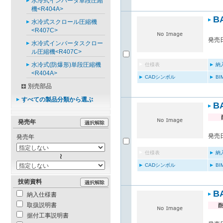
水冷式インバータ単段圧縮
機<R404A>
B
水冷式スクロール圧縮機
<R407C>
発売日
水冷式インバータスクロー
ル圧縮機<R407C>
水冷式(防爆形)単段圧縮機
仕様表
納
<R404A>
CADシンボル
B
別売部品
すべての製品分類から選ぶ
B
発売年
発売日
発売年
仕様表
納
CADシンボル
B
技術資料
B
納入仕様書
取扱説明書
据付工事説明書