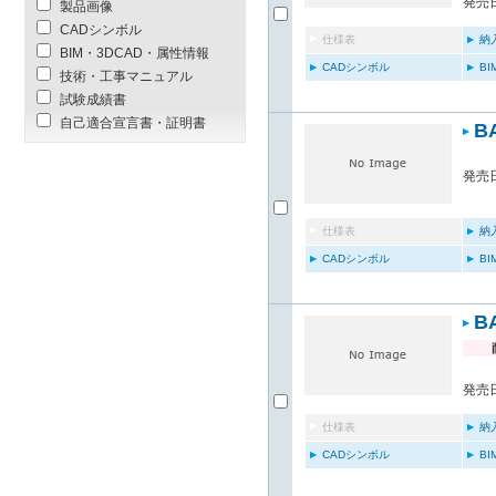
発売日
製品画像
CADシンボル
仕様表
納
BIM・3DCAD・属性情報
CADシンボル
B
技術・工事マニュアル
試験成績書
自己適合宣言書・証明書
B
発売日
仕様表
納
CADシンボル
B
B
発売日
仕様表
納
CADシンボル
B