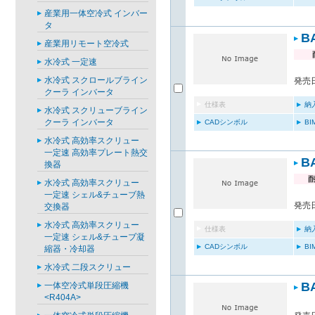
産業用一体空冷式 インバー
タ
B
産業用リモート空冷式
水冷式 一定速
水冷式 スクロールブライン
発売日
クーラ インバータ
仕様表
納
水冷式 スクリューブライン
クーラ インバータ
CADシンボル
B
水冷式 高効率スクリュー
一定速 高効率プレート熱交
B
換器
水冷式 高効率スクリュー
一定速 シェル&チューブ熱
発売日
交換器
水冷式 高効率スクリュー
仕様表
納
一定速 シェル&チューブ凝
CADシンボル
B
縮器・冷却器
水冷式 二段スクリュー
B
一体空冷式単段圧縮機
<R404A>