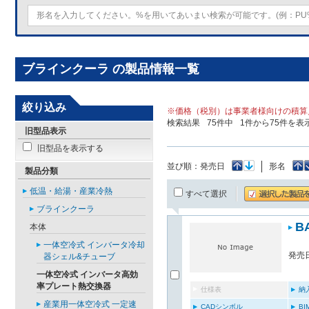
ブラインクーラ の製品情報一覧
絞り込み
※価格（税別）は事業者様向けの積算
検索結果
75
件中
1
件から
75
件を表
旧型品表示
旧型品を表示する
並び順：
発売日
形名
製品分類
低温・給湯・産業冷熱
すべて選択
ブラインクーラ
B
本体
一体空冷式 インバータ冷却
発売日
器シェル&チューブ
一体空冷式 インバータ高効
率プレート熱交換器
仕様表
納
産業用一体空冷式 一定速
CADシンボル
B