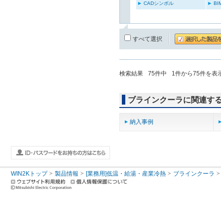
CADシンボル
B
すべて選択
検索結果
75
件中
1
件から
75
件を表
ブラインクーラに関連す
納入事例
WIN2Kトップ
製品情報
[業務用]低温・給湯・産業冷熱
ブラインクーラ