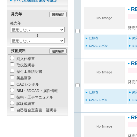
すべての製品分類から選ぶ
R
発売年
発売年
発売日
仕様表
納
CADシンボル
B
技術資料
納入仕様書
R
取扱説明書
据付工事説明書
製品画像
発売日
CADシンボル
BIM・3DCAD・属性情報
仕様表
納
技術・工事マニュアル
CADシンボル
B
試験成績書
自己適合宣言書・証明書
R
発売日