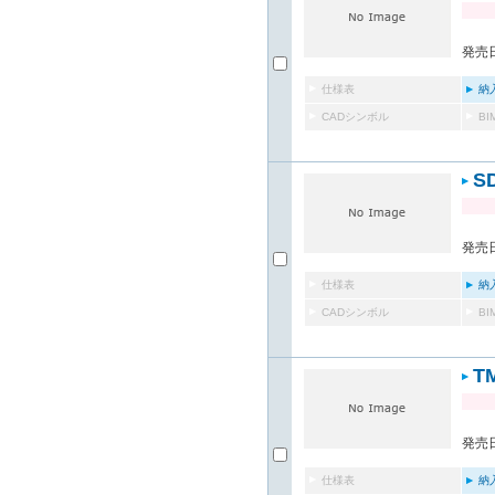
発売日
仕様表
納
CADシンボル
B
S
発売日
仕様表
納
CADシンボル
B
T
発売日
仕様表
納