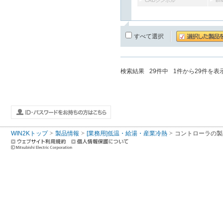
CADシンボル
B
すべて選択
検索結果
29
件中
1
件から
29
件を表
WIN2Kトップ
製品情報
[業務用]低温・給湯・産業冷熱
コントローラ
の製