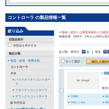
コントローラ の製品情報一覧
絞り込み
※価格（税別）は事業者様向けの積算
検索結果
29
件中
1
件から
29
件を表
旧型品表示
旧型品を表示する
並び順：
発売日
形名
製品分類
低温・給湯・産業冷熱
すべて選択
コントローラ
R
本体
ハイクオリティコントロー
ラ
発売日
クオリティコントローラ
デラックスコントローラ
仕様表
納
別売部品
CADシンボル
B