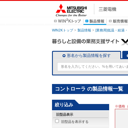
WIN2Kトップ
製品情報
[業務用]低温・給湯
形名から製品情報を探す
コントローラ の製品情報一覧
絞り込み
※価格
旧型品表示
旧型品を表示する