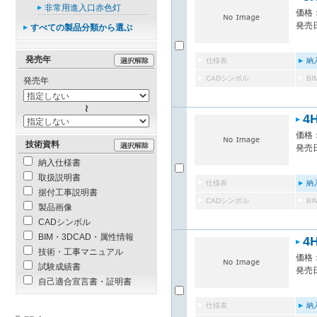
非常用進入口赤色灯
価格：
発売日
すべての製品分類から選ぶ
発売年
仕様表
納
CADシンボル
B
発売年
4
価格：
技術資料
発売日
納入仕様書
取扱説明書
仕様表
納
据付工事説明書
CADシンボル
B
製品画像
CADシンボル
BIM・3DCAD・属性情報
4
技術・工事マニュアル
価格：
試験成績書
発売日
自己適合宣言書・証明書
仕様表
納