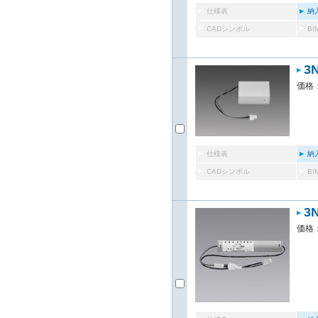
仕様表
納
CADシンボル
B
3
価格：
仕様表
納
CADシンボル
B
3
価格：