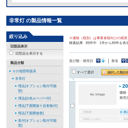
非常灯 の製品情報一覧
絞り込み
※価格（税別）は事業者様向けの積算
検索結果
89
件中
1
件から
89
件を表
旧型品表示
旧型品を表示する
並び順：
発売日
形名
製品分類
その他照明器具
すべて選択
非常灯
2
埋込[オプション取付可能
型]
価格：
発売日
埋込[白色ルーバー付]
埋込[下面開放Ｖ反射板付]
仕様表
納
埋込[下面開放形]
CADシンボル
B
直付[オプション取付可能
型]