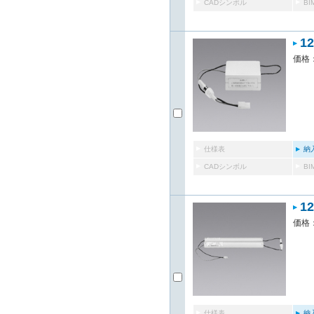
CADシンボル
B
1
価格：
仕様表
納
CADシンボル
B
1
価格：
仕様表
納