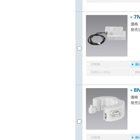
7
価格：
発売日
仕様表
納
CADシンボル
B
8
価格：
発売日
仕様表
納