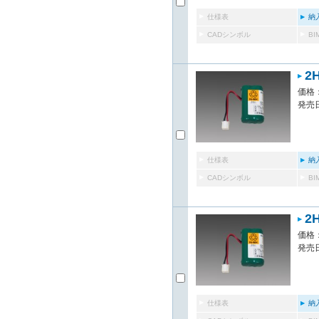
仕様表
納
CADシンボル
B
2
価格：
発売日
仕様表
納
CADシンボル
B
2
価格：
発売日
仕様表
納