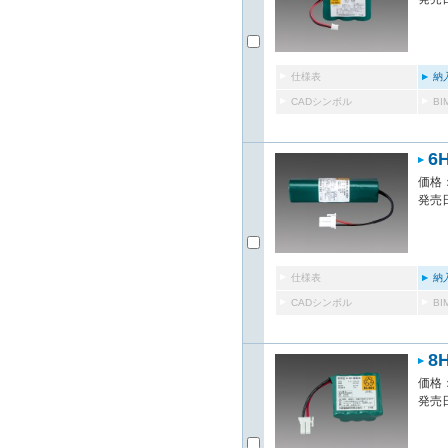
仕様表
納
CADシンボル
B
6
価格：
発売日
仕様表
納
CADシンボル
B
8
価格：
発売日