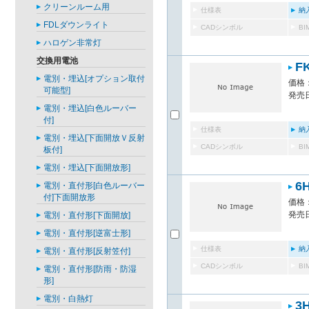
クリーンルーム用
仕様表
納
FDLダウンライト
CADシンボル
B
ハロゲン非常灯
交換用電池
F
電別・埋込[オプション取付
価格：
可能型]
発売日
電別・埋込[白色ルーバー
付]
仕様表
納
電別・埋込[下面開放Ｖ反射
CADシンボル
B
板付]
電別・埋込[下面開放形]
6
電別・直付形[白色ルーバー
付]下面開放形
価格：
発売日
電別・直付形[下面開放]
電別・直付形[逆富士形]
仕様表
納
電別・直付形[反射笠付]
CADシンボル
B
電別・直付形[防雨・防湿
形]
電別・白熱灯
3