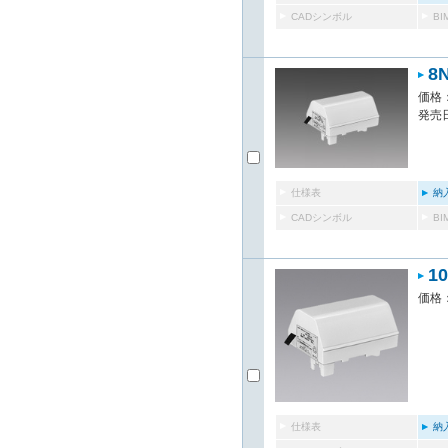
CADシンボル
B
8
価格：
発売日
仕様表
納
CADシンボル
B
1
価格：
仕様表
納