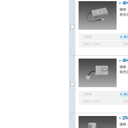
4
価格：
発売日
仕様表
納
CADシンボル
B
4
価格：
発売日
仕様表
納
CADシンボル
B
2
価格：