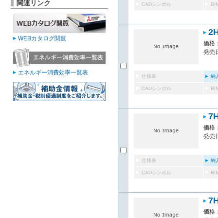
関連リンク
CADシンボル
B
2
WEBカタログ閲覧
価格：
発売日
エネルギー消費効率一覧表
仕様表
納
CADシンボル
B
7
価格：
発売日
仕様表
納
CADシンボル
B
7
価格：