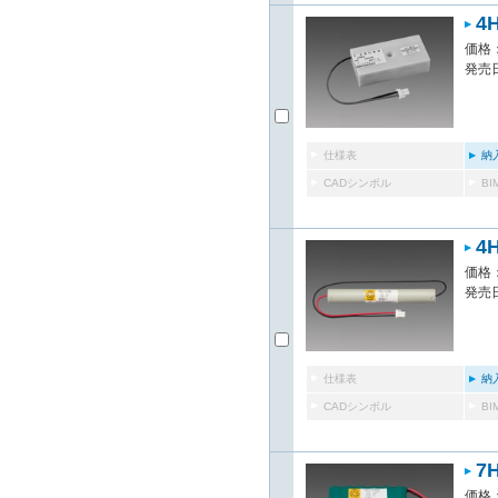
4
価格：
発売日
仕様表
納
CADシンボル
B
4
価格：
発売日
仕様表
納
CADシンボル
B
7
価格：