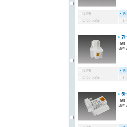
仕様表
納
CADシンボル
B
7
価格：
発売日
仕様表
納
CADシンボル
B
6
価格：
発売日