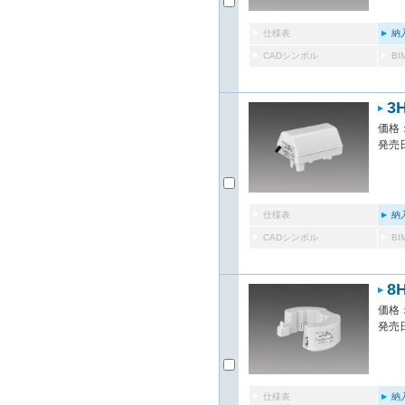
仕様表
納
CADシンボル
B
3
価格：
発売日
仕様表
納
CADシンボル
B
8
価格：
発売日
仕様表
納