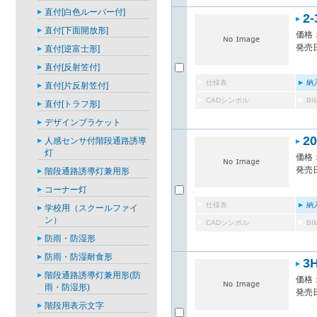
直付[白色ルーバー付]
2-
直付[下面開放形]
価格：
発売日
直付[逆富士形]
直付[反射笠付]
仕様表
納
直付[片反射笠付]
CADシンボル
B
直付[トラフ形]
デザインブラケット
2
人感センサ付階段通路誘導
灯
価格：
発売日
階段通路誘導灯兼用形
コーナー灯
仕様表
納
学校用（スクールファイ
ン）
CADシンボル
B
防雨・防湿形
防雨・防湿耐食形
3
階段通路誘導灯兼用形(防
価格：
雨・防湿形)
発売日
階段用表示文字